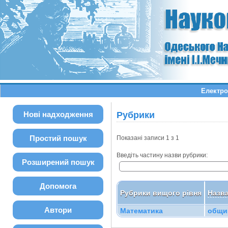
Електро
Нові надходження
Рубрики
Простий пошук
Показані записи 1 з 1
Введіть частину назви рубрики:
Розширений пошук
Допомога
Рубрики вищого рівня
Назв
Автори
Математика
общи