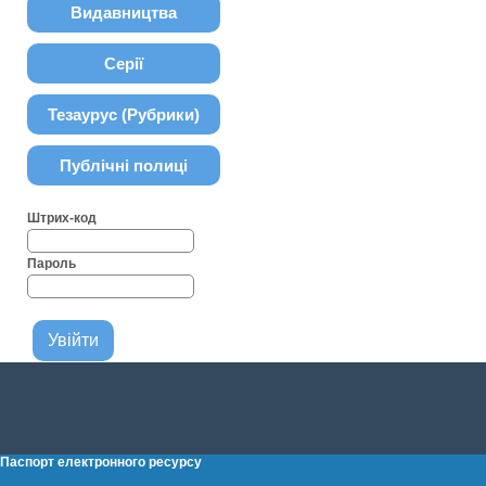
Видавництва
Серії
Тезаурус (Рубрики)
Публічні полиці
Штрих-код
Пароль
Паспорт електронного ресурсу