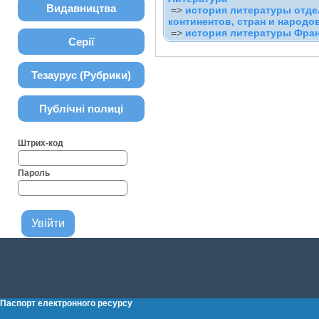
Видавництва
=>
история литературы отд
континентов, стран и народо
=>
история литературы Фра
Серії
Тезаурус (Рубрики)
Публічні полиці
Штрих-код
Пароль
Паспорт електронного ресурсу