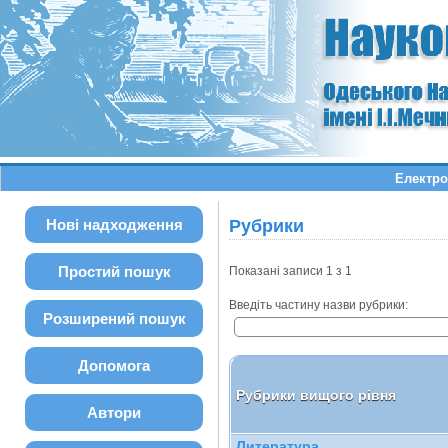
Електро
Нові надходження
Рубрики
Простий пошук
Показані записи 1 з 1
Введіть частину назви рубрики:
Розширений пошук
Допомога
Рубрики вищого рівня
Автори
Литература