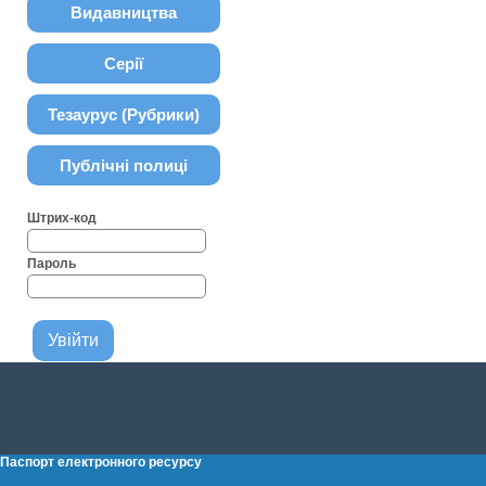
Видавництва
Серії
Тезаурус (Рубрики)
Публічні полиці
Штрих-код
Пароль
Паспорт електронного ресурсу