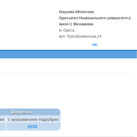
Наукова бібліотека
Одеського Національного університету
імені І.І. Мечникова
м. Одеса,
вул. Преображенська,24
ukr
Документи
ке
с урахуванням підрубрик
4230