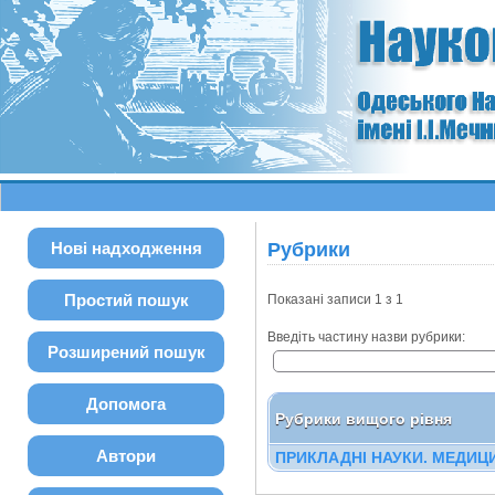
Нові надходження
Рубрики
Простий пошук
Показані записи 1 з 1
Введіть частину назви рубрики:
Розширений пошук
Допомога
Рубрики вищого рівня
Автори
ПРИКЛАДНІ НАУКИ. МЕДИЦИ