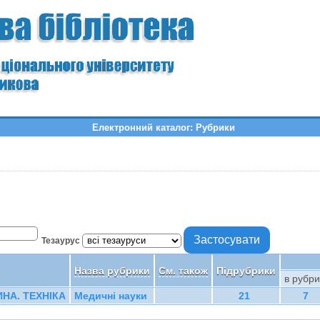
Електронний каталог: Рубрики
Тезаурус
Назва рубрики
См. також
Підрубрики
в рубри
НА. ТЕХНІКА
Медичні науки
21
7