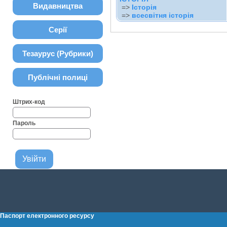
Видавництва
=>
Історія
=>
всесвітня історія
Серії
Тезаурус (Рубрики)
Публічні полиці
Штрих-код
Пароль
Паспорт електронного ресурсу