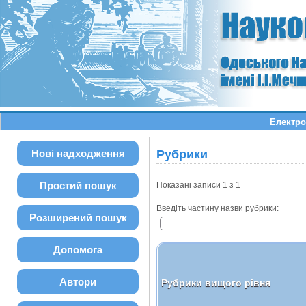
Електро
Нові надходження
Рубрики
Простий пошук
Показані записи 1 з 1
Введіть частину назви рубрики:
Розширений пошук
Допомога
Автори
Рубрики вищого рівня