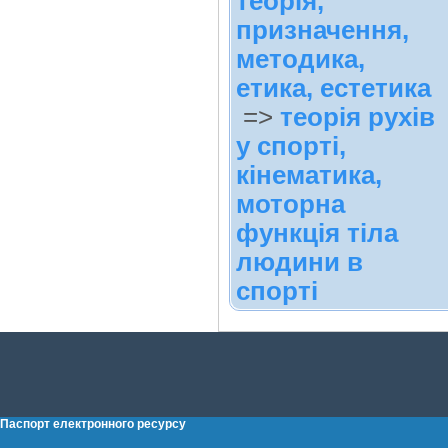
теорія,
призначення,
методика,
етика, естетика
=>
теорія рухів
у спорті,
кінематика,
моторна
функція тіла
людини в
спорті
Паспорт електронного ресурсу