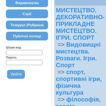
Видавництва
МИСТЕЦТВО.
Серії
ДЕКОРАТИВНО-
ПРИКЛАДНЕ
Тезаурус (Рубрики)
МИСТЕЦТВО.
Публічні полиці
ІГРИ. СПОРТ
=>
Видовищні
Штрих-код
мистецтва.
Розваги. Ігри.
Пароль
Спорт
=>
спорт,
спортивні ігри,
фізична
культура
=>
філософія,