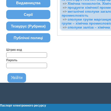
Видавництва
=>
Хімічна технологія. Хімі
=>
продукти хімічної пром
=>
металічні сполуки загало
Серії
промисловість
=>
сполуки групи марганцю,
групи – хімічна промислові
Тезаурус (Рубрики)
=>
сполуки заліза – хімічн
Публічні полиці
Штрих-код
Пароль
Паспорт електронного ресурсу