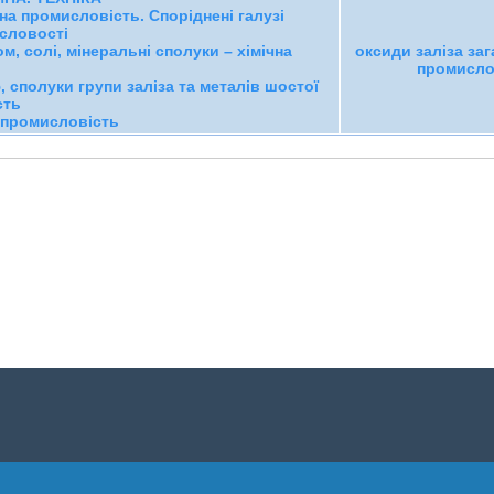
чна промисловість. Спорiдненi галузi
исловості
м, солі, мінеральні сполуки – хімічна
оксиди заліза заг
промисло
 сполуки групи заліза та металів шостої
сть
а промисловість