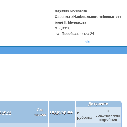
Наукова бібліотека
Одеського Національного університету
імені І.І. Мечникова
м. Одеса,
вул. Преображенська,24
ukr
Документи
См.
с
брики
Підрубрики
в
також
урахуванням
рубрике
підрубрик