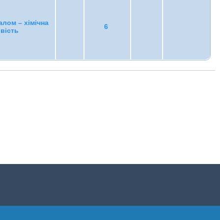
алом – хімічна
6
вість