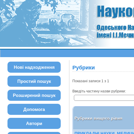
Нові надходження
Рубрики
Простий пошук
Показані записи 1 з 1
Введіть частину назви рубрики:
Розширений пошук
Допомога
Рубрики вищого рівня
Автори
ПРИКЛАДНІ НАУКИ. МЕДИЦИ