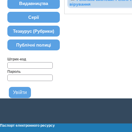
Видавництва
вірування
Серії
Тезаурус (Рубрики)
Публічні полиці
Штрих-код
Пароль
Паспорт електронного ресурсу