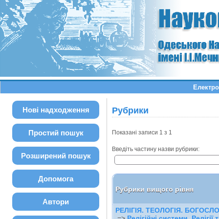
Електро
Нові надходження
Рубрики
Простий пошук
Показані записи 1 з 1
Введіть частину назви рубрики:
Розширений пошук
Допомога
Рубрики вищого рівня
Автори
РЕЛІГІЯ. ТЕОЛОГІЯ. БОГОСЛО
=>
Релігійні системи. Релігії т