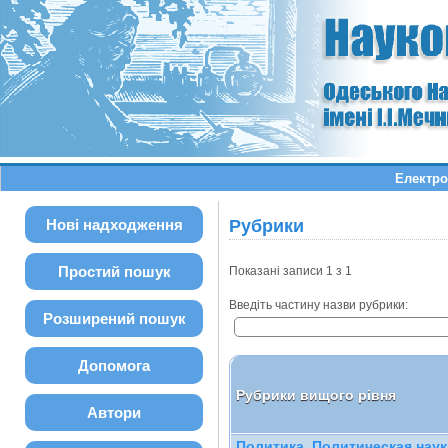
Електро
Нові надходження
Рубрики
Простий пошук
Показані записи 1 з 1
Введіть частину назви рубрики:
Розширений пошук
Допомога
Рубрики вищого рівня
Автори
Политика. Политическая наук