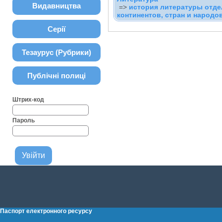
Видавництва
=>
история литературы отд
континентов, стран и народо
Серії
Тезаурус (Рубрики)
Публічні полиці
Штрих-код
Пароль
Паспорт електронного ресурсу