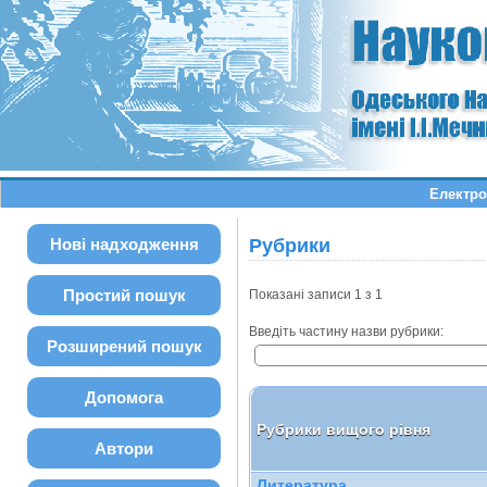
Електро
Нові надходження
Рубрики
Простий пошук
Показані записи 1 з 1
Введіть частину назви рубрики:
Розширений пошук
Допомога
Рубрики вищого рівня
Автори
Литература