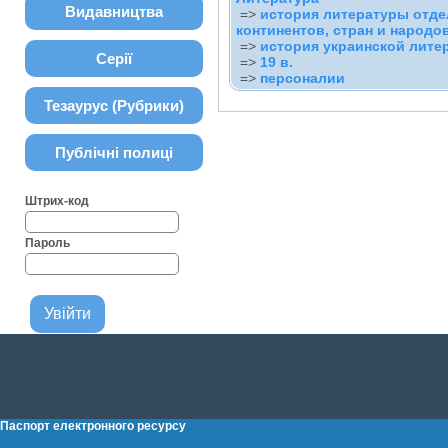
Видавництва
=>
история литературы отд
континентов, стран и народо
=>
история украинской лите
Серії
=>
19 в.
=>
персоналии
Тезаурус (Рубрики)
Публічні полиці
Штрих-код
Пароль
Паспорт електронного ресурсу