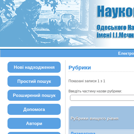
Електро
Нові надходження
Рубрики
Простий пошук
Показані записи 1 з 1
Введіть частину назви рубрики:
Розширений пошук
Допомога
Рубрики вищого рівня
Автори
Литература