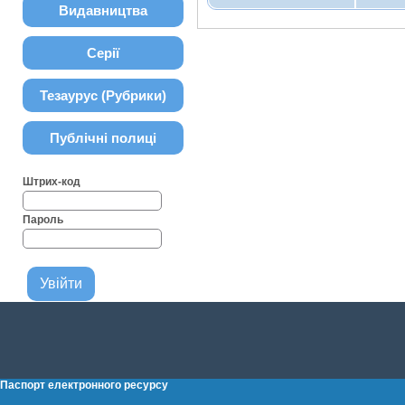
Видавництва
Серії
Тезаурус (Рубрики)
Публічні полиці
Штрих-код
Пароль
Паспорт електронного ресурсу