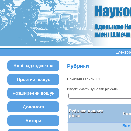
Електро
Нові надходження
Рубрики
Простий пошук
Показані записи 1 з 1
Введіть частину назви рубрики:
Розширений пошук
Допомога
Рубрики вищого
Наз
рівня
Автори
Био