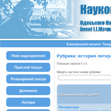
Електронний каталог: Теза
Нові надходження
Рубрика: история лите
Показані записи 5 з 5
Простий пошук
Введіть частину назви рубрики:
Розширений пошук
Допомога
Рубрики вищого рівня
Автори
Литература