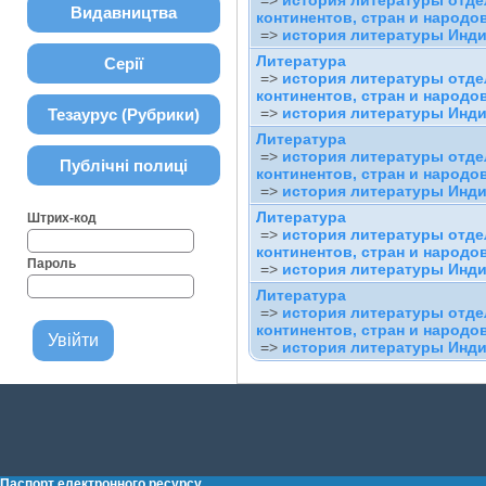
=>
история литературы отд
Видавництва
континентов, стран и народо
=>
история литературы Инд
Литература
Серії
=>
история литературы отд
континентов, стран и народо
=>
история литературы Инд
Тезаурус (Рубрики)
Литература
=>
история литературы отд
Публічні полиці
континентов, стран и народо
=>
история литературы Инд
Литература
Штрих-код
=>
история литературы отд
континентов, стран и народо
Пароль
=>
история литературы Инд
Литература
=>
история литературы отд
континентов, стран и народо
=>
история литературы Инд
Паспорт електронного ресурсу