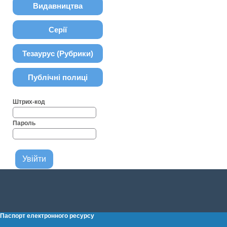
Видавництва
Серії
Тезаурус (Рубрики)
Публічні полиці
Штрих-код
Пароль
Паспорт електронного ресурсу