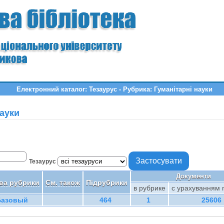
Електронний каталог: Тезаурус - Рубрика: Гуманітарні науки
науки
Тезаурус
Документи
ва рубрики
См. також
Підрубрики
в рубрике
с урахуванням 
Базовый
464
1
25606