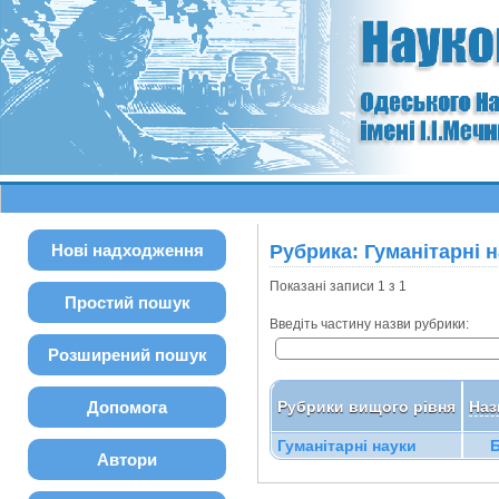
Нові надходження
Рубрика: Гуманітарні 
Показані записи 1 з 1
Простий пошук
Введіть частину назви рубрики:
Розширений пошук
Допомога
Рубрики вищого рівня
Наз
Гуманітарні науки
Автори