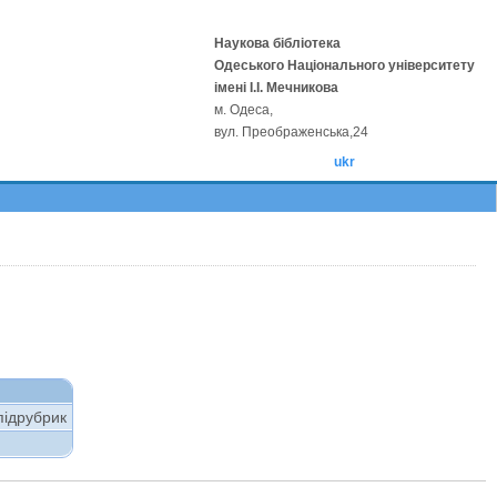
Наукова бібліотека
Одеського Національного університету
імені І.І. Мечникова
м. Одеса,
вул. Преображенська,24
ukr
підрубрик