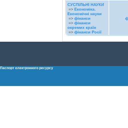
СУСПІЛЬНІ НАУКИ
=>
Економіка.
Економічні науки
=>
фінанси
ф
=>
фінанси
окремих країн
=>
фінанси Росії
Паспорт електронного ресурсу