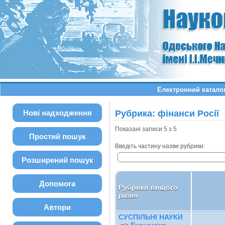
Електронний каталог:
Нові надходження
Рубрика: фінанси Росії
Показані записи 5 з 5
Простий пошук
Введіть частину назви рубрики:
Розширений пошук
Допомога
Рубрики вищого
рівня
Автори
СУСПІЛЬНІ НАУКИ