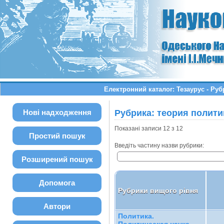
Електронний каталог: Тезаурус - Ру
Нові надходження
Рубрика: теория полити
Показані записи 12 з 12
Простий пошук
Введіть частину назви рубрики:
Розширений пошук
Допомога
Рубрики вищого рівня
Автори
Политика.