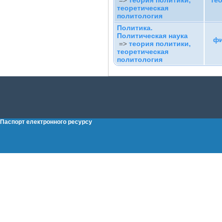
=>
теория политики,
те
теоретическая
политология
Политика.
Политическая наука
фи
=>
теория политики,
теоретическая
политология
Паспорт електронного ресурсу