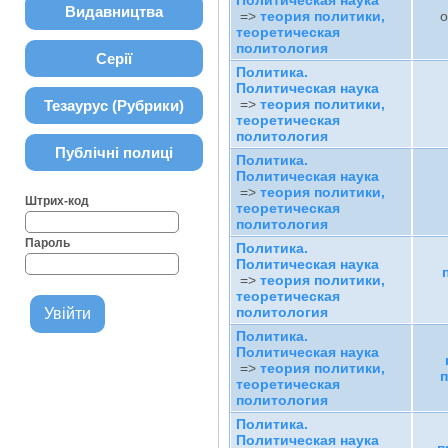
Политическая наука
Видавництва
=>
теория политики,
о
теоретическая
политология
Серії
Политика.
Политическая наука
=>
теория политики,
Тезаурус (Рубрики)
теоретическая
политология
Публічні полиці
Политика.
Политическая наука
=>
теория политики,
Штрих-код
теоретическая
политология
Пароль
Политика.
Политическая наука
=>
теория политики,
теоретическая
политология
Политика.
Политическая наука
=>
теория политики,
п
теоретическая
политология
Политика.
Политическая наука