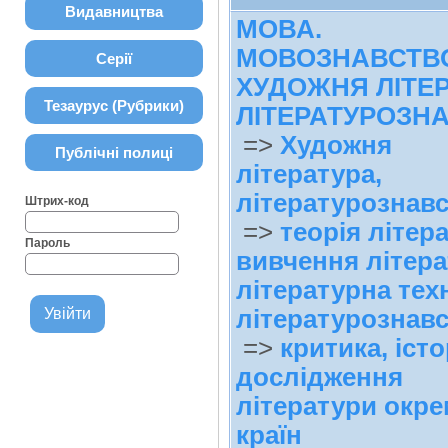
Видавництва
МОВА.
МОВОЗНАВСТВ
Серії
ХУДОЖНЯ ЛІТЕР
Тезаурус (Рубрики)
ЛІТЕРАТУРОЗН
=>
Художня
Публічні полиці
література,
літературознав
Штрих-код
=>
теорія літер
Пароль
вивчення літера
літературна техн
літературознав
=>
критика, істо
дослідження
літератури окр
країн