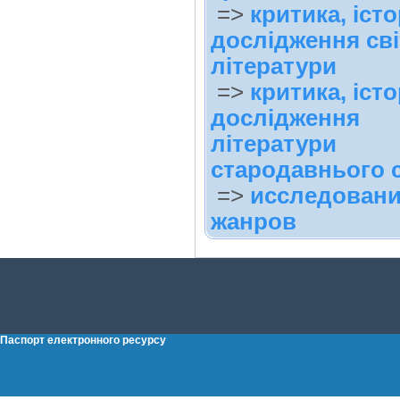
=>
критика, істо
дослідження сві
літератури
=>
критика, істо
дослідження
літератури
стародавнього с
=>
исследован
жанров
Паспорт електронного ресурсу