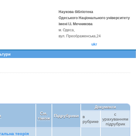
Наукова бібліотека
Одеського Національного університету
імені І.І. Мечникова
м. Одеса,
вул. Преображенська,24
ukr
льтури
Документи
См.
с
и
Підрубрики
в
також
урахуванням
рубрике
підрубрик
агальна теорія