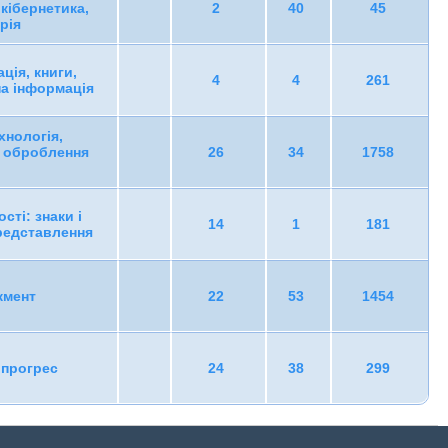
 кібернетика,
2
40
45
рія
ція, книги,
4
4
261
на інформація
хнологія,
, оброблення
26
34
1758
сті: знаки і
14
1
181
редставлення
жмент
22
53
1454
 прогрес
24
38
299