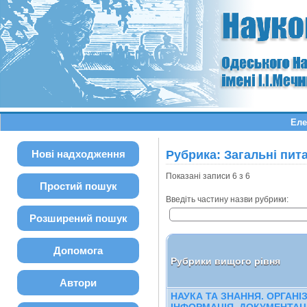
Еле
Нові надходження
Рубрика: Загальні пит
Показані записи 6 з 6
Простий пошук
Введіть частину назви рубрики:
Розширений пошук
Допомога
Рубрики вищого рівня
Автори
НАУКА ТА ЗНАННЯ. ОРГАНІ