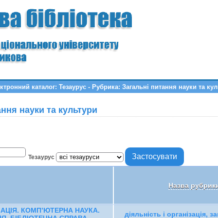
ктронний каталог: Тезаурус - Рубрика: Загальні питання науки та ку
ання науки та культури
Тезаурус
Назва рубрик
ЗАЦІЯ. КОМПʼЮТЕРНА НАУКА.
діяльність і організація, з