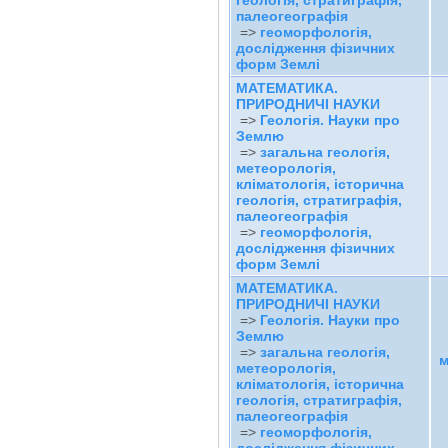
геологія, стратиграфія,
палеогеографія
=>
геоморфологія,
дослідження фізичних
форм Землі
МАТЕМАТИКА.
ПРИРОДНИЧІ НАУКИ
=>
Геологія. Науки про
Землю
=>
загальна геологія,
метеорологія,
кліматологія, історична
геологія, стратиграфія,
палеогеографія
=>
геоморфологія,
дослідження фізичних
форм Землі
МАТЕМАТИКА.
ПРИРОДНИЧІ НАУКИ
=>
Геологія. Науки про
Землю
=>
загальна геологія,
м
метеорологія,
кліматологія, історична
геологія, стратиграфія,
палеогеографія
=>
геоморфологія,