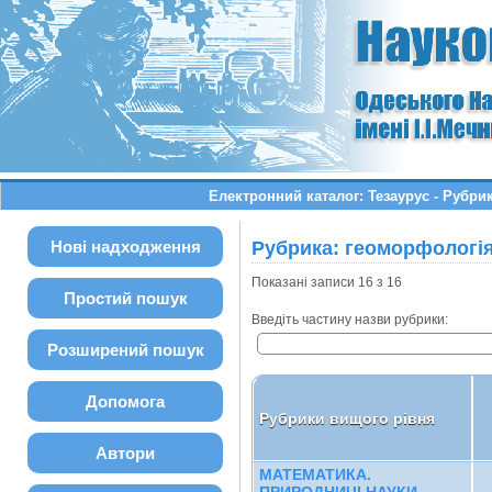
Електронний каталог: Тезаурус - Рубр
Нові надходження
Рубрика: геоморфологія
Показані записи 16 з 16
Простий пошук
Введіть частину назви рубрики:
Розширений пошук
Допомога
Рубрики вищого рівня
Автори
МАТЕМАТИКА.