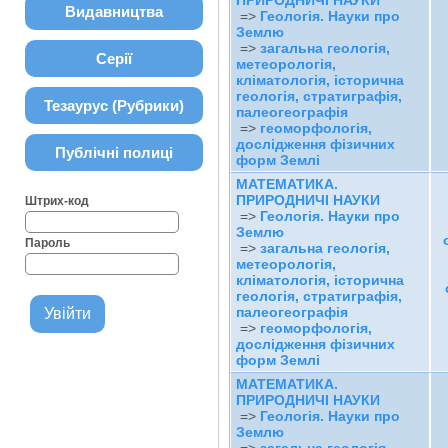
ПРИРОДНИЧІ НАУКИ
Видавництва
=>
Геологія. Науки про
Землю
=>
загальна геологія,
Серії
метеорологія,
кліматологія, історична
геологія, стратиграфія,
Тезаурус (Рубрики)
палеогеографія
=>
геоморфологія,
дослідження фізичних
Публічні полиці
форм Землі
МАТЕМАТИКА.
ПРИРОДНИЧІ НАУКИ
Штрих-код
=>
Геологія. Науки про
Землю
Пароль
=>
загальна геологія,
метеорологія,
кліматологія, історична
геологія, стратиграфія,
палеогеографія
=>
геоморфологія,
дослідження фізичних
форм Землі
МАТЕМАТИКА.
ПРИРОДНИЧІ НАУКИ
=>
Геологія. Науки про
Землю