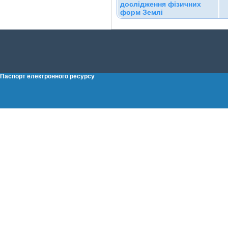
дослідження фізичних
форм Землі
Паспорт електронного ресурсу