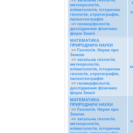
=>
загальна геологія,
метеорологія,
кліматологія, історична
п
геологія, стратиграфія,
палеогеографія
=>
геоморфологія,
дослідження фізичних
форм Землі
МАТЕМАТИКА.
ПРИРОДНИЧІ НАУКИ
=>
Геологія. Науки про
Землю
=>
загальна геологія,
метеорологія,
п
кліматологія, історична
геологія, стратиграфія,
палеогеографія
=>
геоморфологія,
дослідження фізичних
форм Землі
МАТЕМАТИКА.
ПРИРОДНИЧІ НАУКИ
=>
Геологія. Науки про
Землю
=>
загальна геологія,
т
метеорологія,
кліматологія, історична