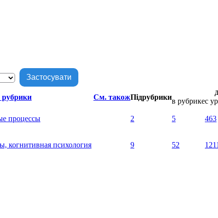
 рубрики
См. також
Підрубрики
в рубрике
с у
ые процессы
2
5
463
ы, когнитивная психология
9
52
121