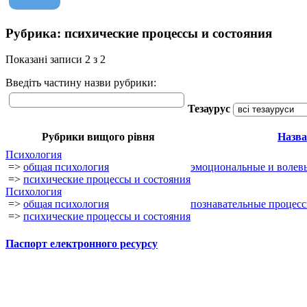
Рубрика: психические процессы и состояния
Показані записи 2 з 2
Введіть частину назви рубрики:
Тезаурус
Рубрики вищого рівня
Назва
Психология
=>
общая психология
эмоциональные и волев
=>
психические процессы и состояния
Психология
=>
общая психология
познавательные процесс
=>
психические процессы и состояния
Паспорт електронного ресурсу