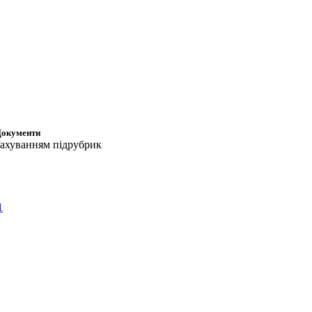
Документи
рахуванням підрубрик
1