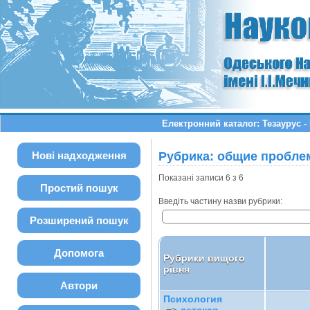
Електронний каталог: Тезаурус 
Нові надходження
Рубрика: общие пробле
Показані записи 6 з 6
Простий пошук
Введіть частину назви рубрики:
Розширений пошук
Допомога
Рубрики вищого
рівня
Автори
Психология