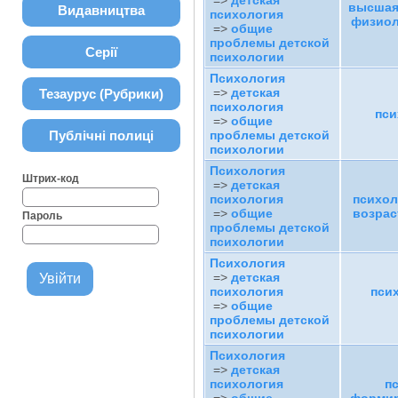
=>
детская
высшая
Видавництва
психология
физиол
=>
общие
проблемы детской
Серії
психологии
Психология
=>
детская
Тезаурус (Рубрики)
психология
пси
=>
общие
Публічні полиці
проблемы детской
психологии
Психология
Штрих-код
=>
детская
психология
психол
=>
общие
возрас
Пароль
проблемы детской
психологии
Психология
=>
детская
психология
пси
=>
общие
проблемы детской
психологии
Психология
=>
детская
психология
п