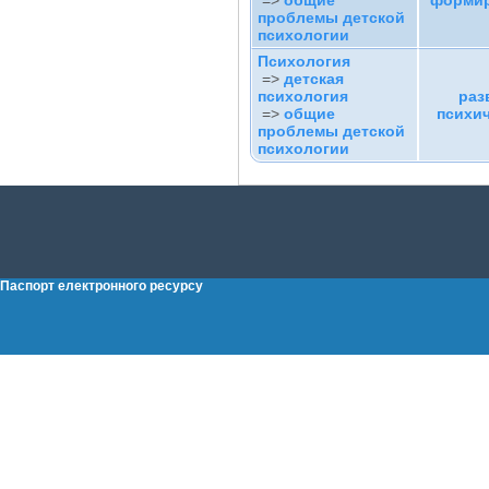
=>
общие
формир
проблемы детской
психологии
Психология
=>
детская
психология
раз
=>
общие
психич
проблемы детской
психологии
Паспорт електронного ресурсу