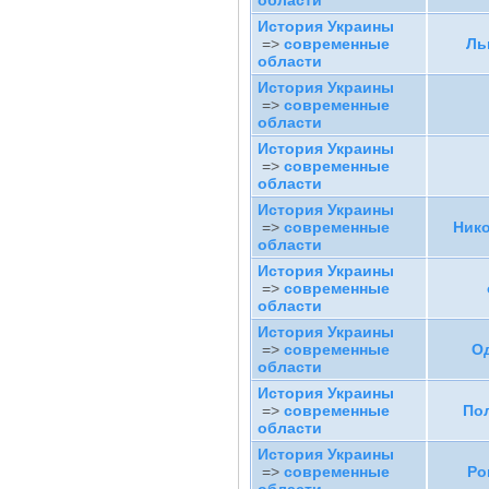
области
История Украины
=>
современные
Ль
области
История Украины
=>
современные
области
История Украины
=>
современные
области
История Украины
=>
современные
Нико
области
История Украины
=>
современные
области
История Украины
=>
современные
Од
области
История Украины
=>
современные
По
области
История Украины
=>
современные
Ро