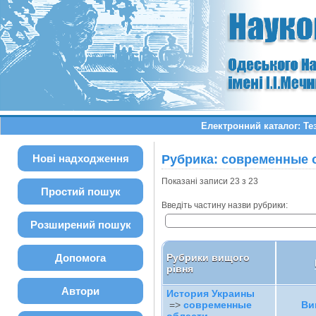
Електронний каталог: Те
Нові надходження
Рубрика: современные 
Показані записи 23 з 23
Простий пошук
Введіть частину назви рубрики:
Розширений пошук
Допомога
Рубрики вищого
рівня
Автори
История Украины
=>
современные
Ви