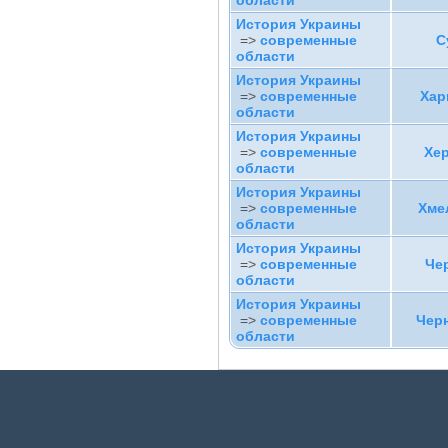
области
История Украины
=>
современные
С
области
История Украины
=>
современные
Хар
области
История Украины
=>
современные
Хе
области
История Украины
=>
современные
Хме
области
История Украины
=>
современные
Че
области
История Украины
=>
современные
Чер
области