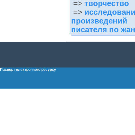
=>
творчество
=>
исследован
произведений
писателя по жа
Паспорт електронного ресурсу