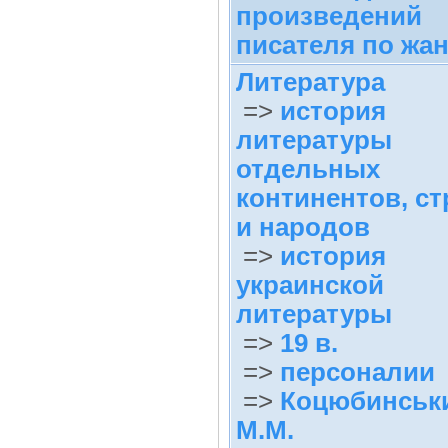
произведений
писателя по жа
Литература
=>
история
литературы
отдельных
континентов, ст
и народов
=>
история
украинской
литературы
=>
19 в.
=>
персоналии
=>
Коцюбинськ
М.М.