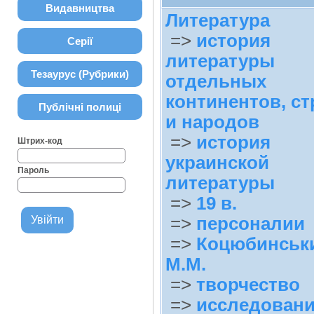
Видавництва
Литература
=>
история
Серії
литературы
Тезаурус (Рубрики)
отдельных
континентов, ст
Публічні полиці
и народов
=>
история
Штрих-код
украинской
Пароль
литературы
=>
19 в.
=>
персоналии
=>
Коцюбинськ
М.М.
=>
творчество
=>
исследован