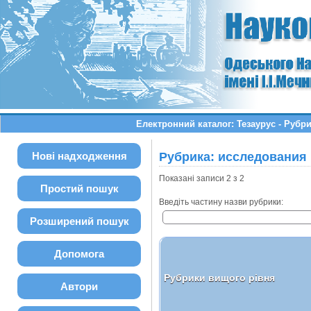
Електронний каталог: Тезаурус - Руб
Нові надходження
Рубрика: исследования
Показані записи 2 з 2
Простий пошук
Введіть частину назви рубрики:
Розширений пошук
Допомога
Рубрики вищого рівня
Автори