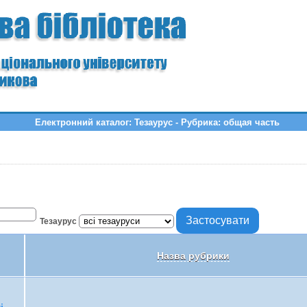
Електронний каталог: Тезаурус - Рубрика: общая часть
Тезаурус
Назва рубрики