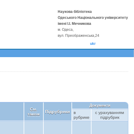
Наукова бібліотека
Одеського Національного університету
імені І.І. Мечникова
м. Одеса,
вул. Преображенська,24
ukr
Документи
См.
Підрубрики
в
с урахуванням
також
рубрике
підрубрик