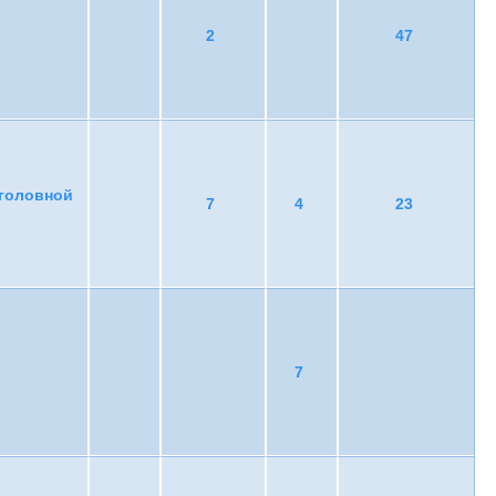
2
47
уголовной
7
4
23
7