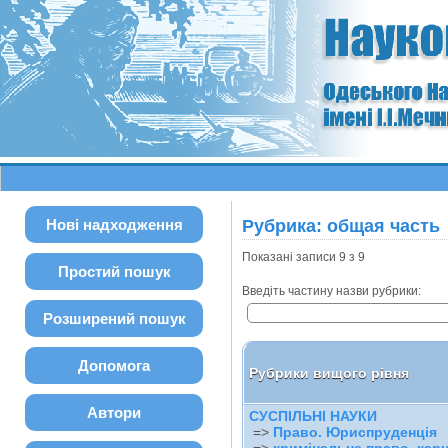
Нові надходження
Рубрика: общая часть
Показані записи 9 з 9
Простий пошук
Введіть частину назви рубрики:
Розширений пошук
Допомога
Рубрики вищого рівня
Автори
СУСПІЛЬНІ НАУКИ
=>
Право. Юриспруденція