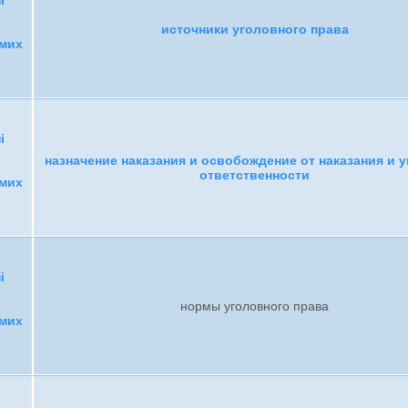
і
источники уголовного права
емих
і
назначение наказания и освобождение от наказания и 
ответственности
емих
і
нормы уголовного права
емих