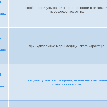
і
особенности уголовной ответственности и наказан
несовершеннолетних
емих
і
принудительные меры медицинского характера
емих
і
принципы уголовного права, основания уголов
ответственности
емих