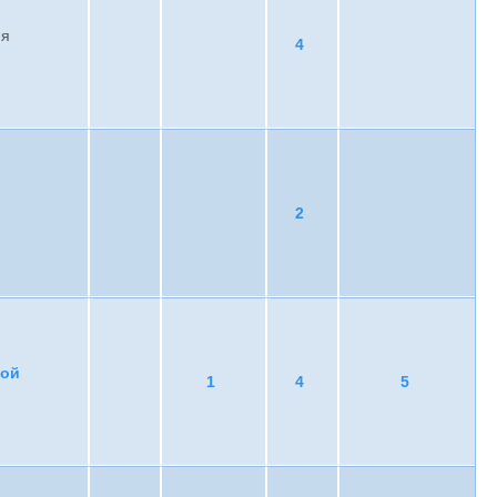
ия
4
2
ной
1
4
5