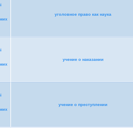
і
уголовное право как наука
емих
і
учение о наказании
емих
і
учение о преступлении
емих