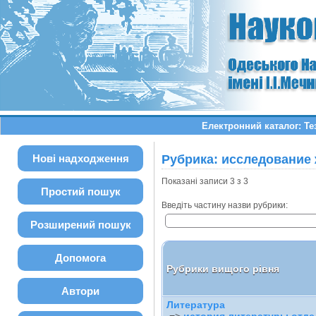
Електронний каталог: Те
Нові надходження
Рубрика: исследование
Показані записи 3 з 3
Простий пошук
Введіть частину назви рубрики:
Розширений пошук
Допомога
Рубрики вищого рівня
Автори
Литература