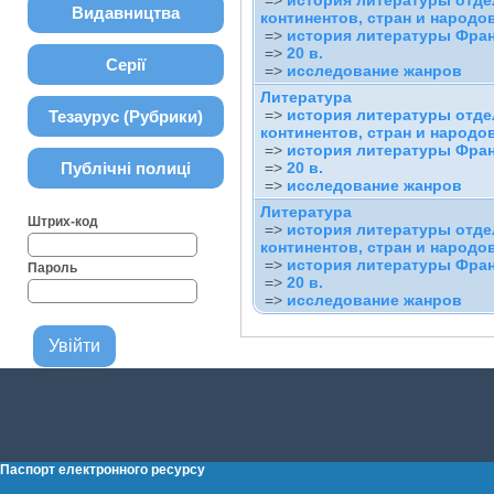
=>
история литературы отд
Видавництва
континентов, стран и народо
=>
история литературы Фра
=>
20 в.
Серії
=>
исследование жанров
Литература
=>
история литературы отд
Тезаурус (Рубрики)
континентов, стран и народо
=>
история литературы Фра
Публічні полиці
=>
20 в.
=>
исследование жанров
Литература
Штрих-код
=>
история литературы отд
континентов, стран и народо
=>
история литературы Фра
Пароль
=>
20 в.
=>
исследование жанров
Паспорт електронного ресурсу