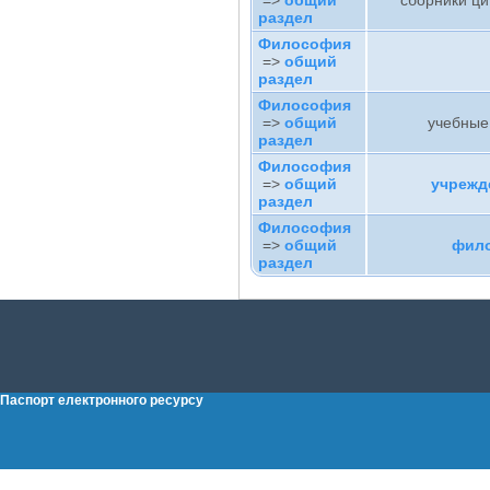
=>
общий
сборники ци
раздел
Философия
=>
общий
раздел
Философия
=>
общий
учебные
раздел
Философия
=>
общий
учрежд
раздел
Философия
=>
общий
фило
раздел
Паспорт електронного ресурсу