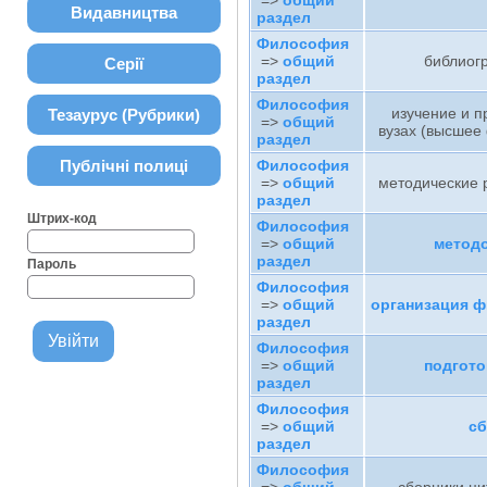
=>
общий
Видавництва
раздел
Философия
=>
общий
библиог
Серії
раздел
Философия
изучение и 
Тезаурус (Рубрики)
=>
общий
вузах (высшее
раздел
Публічні полиці
Философия
=>
общий
методические
раздел
Штрих-код
Философия
=>
общий
метод
раздел
Пароль
Философия
=>
общий
организация 
раздел
Философия
=>
общий
подгото
раздел
Философия
=>
общий
сб
раздел
Философия