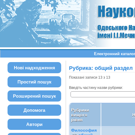
Електронний каталог
Нові надходження
Рубрика: общий раздел
Показані записи 13 з 13
Простий пошук
Введіть частину назви рубрики:
Розширений пошук
Допомога
Рубрики
вищого
Н
рівня
Автори
Философия