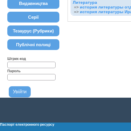
Литература
Видавництва
=>
история литературы отд
=>
история литературы Ир
Серії
Тезаурус (Рубрики)
Публічні полиці
Штрих-код
Пароль
Паспорт електронного ресурсу