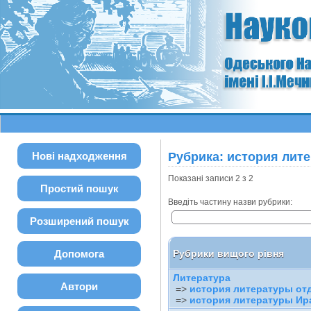
Нові надходження
Рубрика: история лит
Показані записи 2 з 2
Простий пошук
Введіть частину назви рубрики:
Розширений пошук
Допомога
Рубрики вищого рівня
Литература
Автори
=>
история литературы отд
=>
история литературы Ир