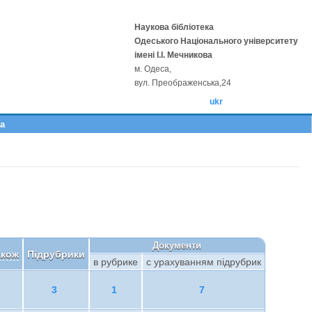
Наукова бібліотека
Одеського Національного університету
імені І.І. Мечникова
м. Одеса,
вул. Преображенська,24
ukr
а
Документи
акож
Підрубрики
в рубрике
с урахуванням підрубрик
3
1
7