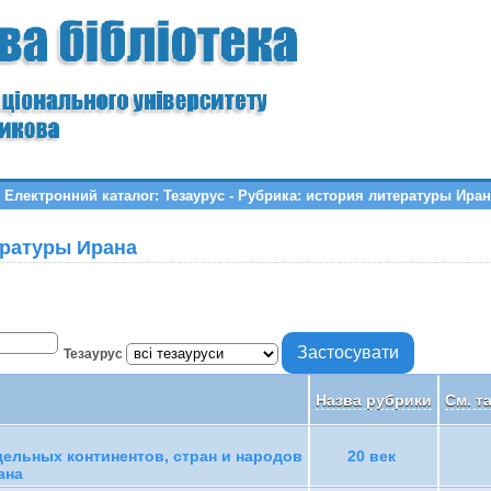
Електронний каталог: Тезаурус - Рубрика: история литературы Иран
ературы Ирана
Тезаурус
Назва рубрики
См. т
ельных континентов, стран и народов
20 век
ана