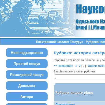
Електронний каталог: Тезаурус - Рубрика: и
Нові надходження
Рубрика: история литер
Сторінка3 з 3, показані записи 14 з 74
Простий пошук
<< Попередня
|
1
|
2
|
3
| |
Одним лист
Введіть частину назви рубрики:
Розширений пошук
Допомога
Рубрики вищого рівня
Автори
Литература