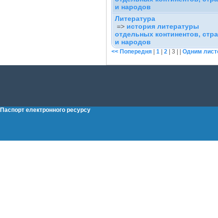
и народов
Литература
=>
история литературы
отдельных континентов, стра
и народов
<< Попередня
|
1
|
2
|
3
| |
Одним лист
Паспорт електронного ресурсу