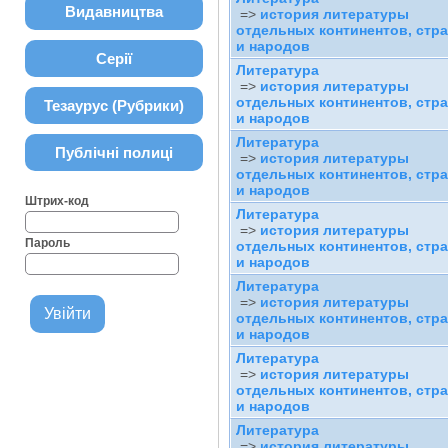
Видавництва
=>
история литературы
отдельных континентов, стра
и народов
Серії
Литература
=>
история литературы
отдельных континентов, стра
Тезаурус (Рубрики)
и народов
Литература
Публічні полиці
=>
история литературы
отдельных континентов, стра
и народов
Штрих-код
Литература
=>
история литературы
Пароль
отдельных континентов, стра
и народов
Литература
=>
история литературы
отдельных континентов, стра
и народов
Литература
=>
история литературы
отдельных континентов, стра
и народов
Литература
=>
история литературы