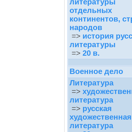
литературы
отдельных
континентов, ст
народов
=>
история рус
литературы
=>
20 в.
Военное дело
Литература
=>
художествен
литература
=>
русская
художественная
литература