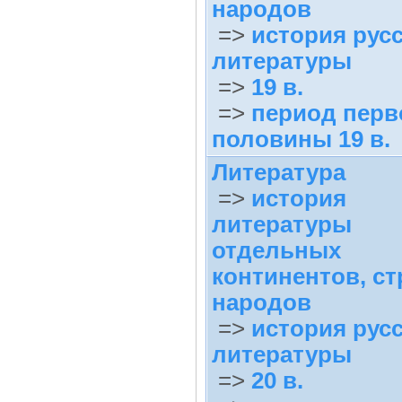
народов
=>
история рус
литературы
=>
19 в.
=>
период перв
половины 19 в.
Литература
=>
история
литературы
отдельных
континентов, ст
народов
=>
история рус
литературы
=>
20 в.