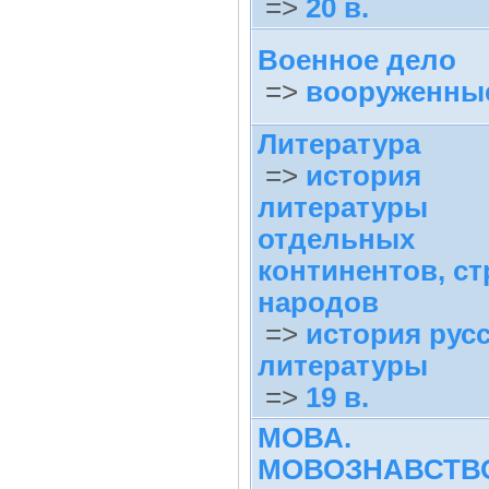
=>
20 в.
Военное дело
=>
вооруженны
Литература
=>
история
литературы
отдельных
континентов, ст
народов
=>
история рус
литературы
=>
19 в.
МОВА.
МОВОЗНАВСТВ