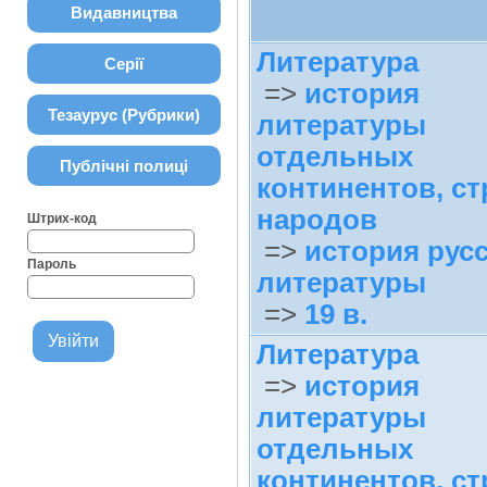
Видавництва
Литература
Серії
=>
история
Тезаурус (Рубрики)
литературы
отдельных
Публічні полиці
континентов, ст
народов
Штрих-код
=>
история рус
Пароль
литературы
=>
19 в.
Литература
=>
история
литературы
отдельных
континентов, ст