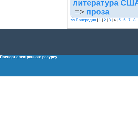
литература СШ
=>
проза
<< Попередня
|
1
|
2
|
3
|
4
|
5
|
6
|
7
|
8
Паспорт електронного ресурсу