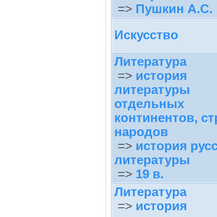
=>
Пушкин А.С.
Искусство
Литература
=>
история
литературы
отдельных
континентов, ст
народов
=>
история рус
литературы
=>
19 в.
Литература
=>
история