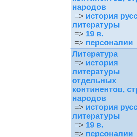
народов
=>
история рус
литературы
=>
19 в.
=>
персоналии
Литература
=>
история
литературы
отдельных
континентов, ст
народов
=>
история рус
литературы
=>
19 в.
=>
персоналии