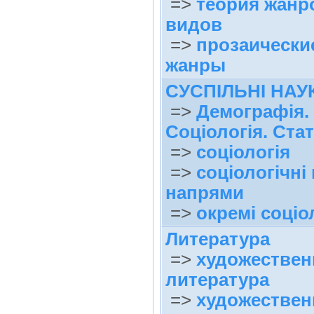
=>
теория жанр
видов
=>
прозаически
жанры
СУСПІЛЬНІ НАУ
=>
Демографія.
Соціологія. Ста
=>
соціологія
=>
соціологічні
напрями
=>
окремі соціо
Литература
=>
художествен
литература
=>
художествен