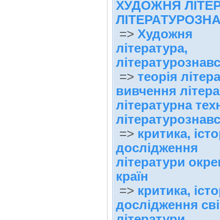
ХУДОЖНЯ ЛІТЕР
ЛІТЕРАТУРОЗН
=>
Художня
література,
літературознав
=>
теорія літер
вивчення літера
літературна техн
літературознав
=>
критика, істо
дослідження
літератури окр
країн
=>
критика, істо
дослідження сві
літератури