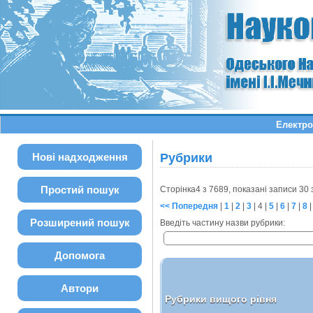
Електро
Нові надходження
Рубрики
Простий пошук
Сторінка4 з 7689, показані записи 30
<< Попередня
|
1
|
2
|
3
|
4
|
5
|
6
|
7
|
8
Розширений пошук
Введіть частину назви рубрики:
Допомога
Автори
Рубрики вищого рівня