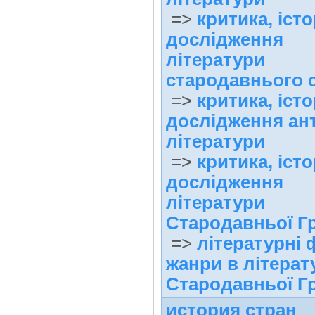
=>
критика, істо
дослідження
літератури
стародавнього с
=>
критика, істо
дослідження ан
літератури
=>
критика, істо
дослідження
літератури
Стародавньої Гр
=>
літературні 
жанри в літерат
Стародавньої Гр
история стран