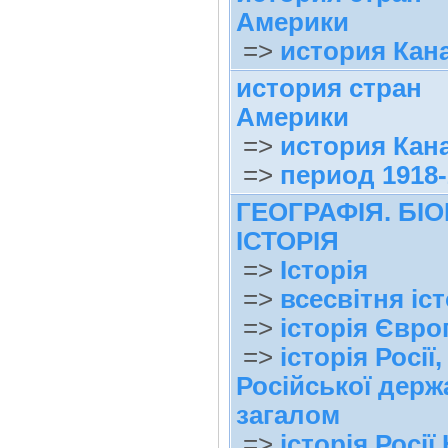
Америки
=>
история Кан
история стран
Америки
=>
история Кан
=>
период 1918-2
ГЕОГРАФІЯ. БІО
ІСТОРІЯ
=>
Історія
=>
всесвітня іст
=>
історія Євро
=>
історія Росії,
Російської держ
загалом
=>
історія Росії