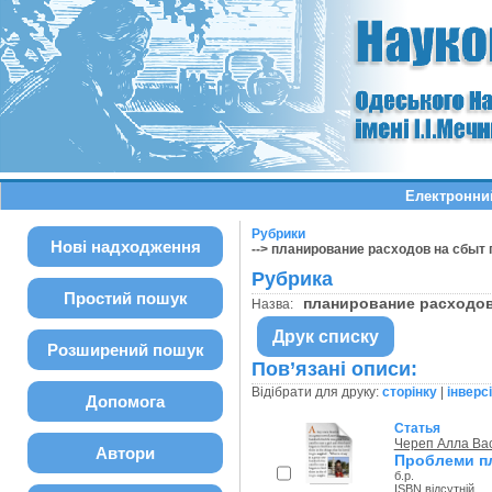
Електронний
Рубрики
Нові надходження
--> планирование расходов на сбыт
Рубрика
Простий пошук
планирование расходо
Назва:
Друк списку
Розширений пошук
Пов’язані описи:
Відібрати для друку:
сторінку
|
інверс
Допомога
Статья
Череп Алла Ва
Автори
Проблеми пл
б.р.
ISBN відсутній