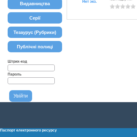
Нет экз.
Видавництва
Серії
Тезаурус (Рубрики)
Публічні полиці
Штрих-код
Пароль
Паспорт електронного ресурсу