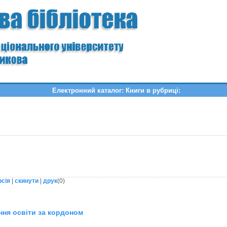
Електронний каталог: Книги в рубриці:
ы
рсія
|
скинути
|
друк
(
0
)
ння освіти за кордоном