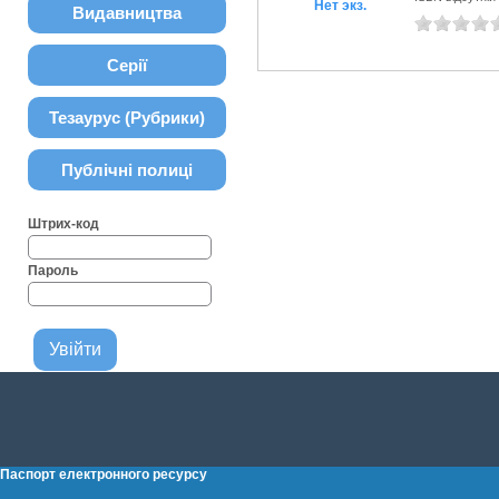
Нет экз.
Видавництва
Серії
Тезаурус (Рубрики)
Публічні полиці
Штрих-код
Пароль
Паспорт електронного ресурсу