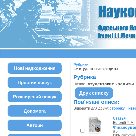
Рубрики
Нові надходження
--> студентские кредиты
Рубрика
Простий пошук
студентские кредит
Назва:
Друк списку
Розширений пошук
Пов’язані описи:
Відібрати для друку:
сторінку
|
інве
Допомога
Статья
Боголіб Т. М.
Автори
Фінансува
б.р.
ISBN відсутній