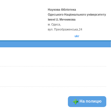
Наукова бібліотека
Одеського Національного університету
імені І.І. Мечникова
м. Одеса,
вул. Преображенська,24
ukr
На полицю