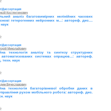
т/Диссертация
ксій Костянтинович
альний аналіз багатовимірних нелінійних часових
снові гетерогенних нейронних м...: автореф. дис....
 наук
т/Диссертация
горій Миколайович
йна технологія аналізу та синтезу структурних
 автоматизованих системах опрацюв...: автореф.
д. техн. наук
т/Диссертация
адим Вячеславович
йна технологія багаторівневої обробки даних в
управління рухом мобільного робота: автореф. дис.
хн. наук