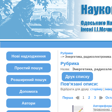
Рубрики
Нові надходження
--> Энергетика, радиоэлектроника
Рубрика
Простий пошук
Энергетика, радиоэл
Назва:
Друк списку
Розширений пошук
Пов’язані описи:
Відібрати для друку:
сторінку
|
інве
Допомога
Перша
1
2
3
Ост
Автори
Авторефера
Червоненко,