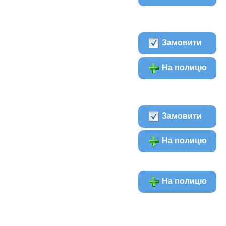
Замовити
На полицю
Замовити
На полицю
На полицю