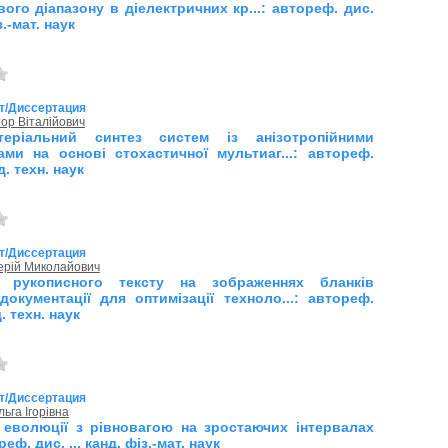
ого діапазону в діелектричних кр...: автореф. дис.
з.-мат. наук
т/Диссертация
тор Віталійович
итеріальний синтез систем із анізотропійними
ами на основі стохастичної мультиаг...: автореф.
нд. техн. наук
т/Диссертация
ерій Миколайович
я рукописного тексту на зображеннях бланків
документації для оптимізації техноло...: автореф.
д. техн. наук
т/Диссертация
льга Ігорівна
 еволюції з рівновагою на зростаючих інтервалах
еф. дис. ... канд. фіз.-мат. наук