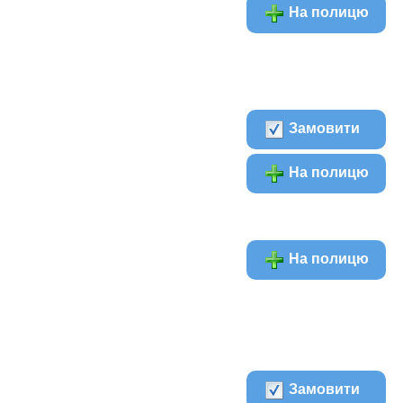
На полицю
Замовити
На полицю
На полицю
Замовити