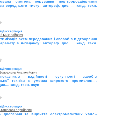
зована система керування повітророздільними
ми середнього тиску: автореф. дис. ... канд. техн.
т/Диссертация
ій Миколайович
птимізація схем передавання і способів відтворення
араметрів імпедансу: автореф. дис. ... канд. техн.
т/Диссертация
 Володимир Анатолійович
показників надійності сукупності засобів
льної техніки в умовах широкого промислов...:
с.... канд. техн. наук
т/Диссертация
Станіслав Георгійович
 дисперсія та відбиття електромагнітних хвиль