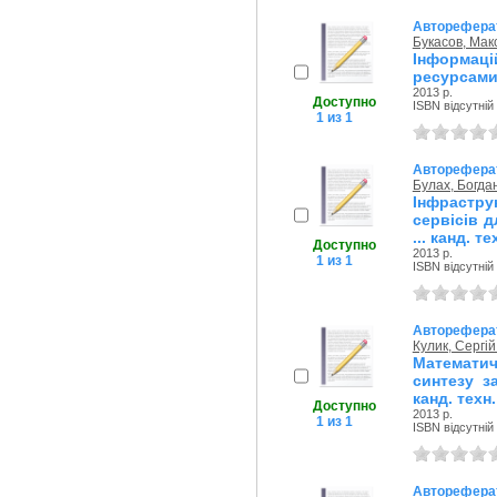
Авторефера
Букасов, Ма
Інформац
ресурсами 
2013 р.
Доступно
ISBN відсутній
1 из 1
Авторефера
Булах, Богда
Інфрастру
сервісів д
... канд. те
Доступно
2013 р.
1 из 1
ISBN відсутній
Авторефера
Кулик, Сергі
Математич
синтезу з
канд. техн.
Доступно
2013 р.
1 из 1
ISBN відсутній
Авторефера