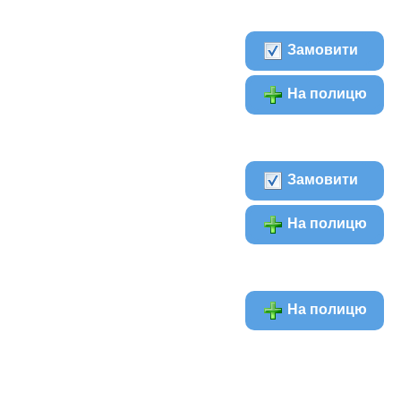
Замовити
На полицю
Замовити
На полицю
На полицю