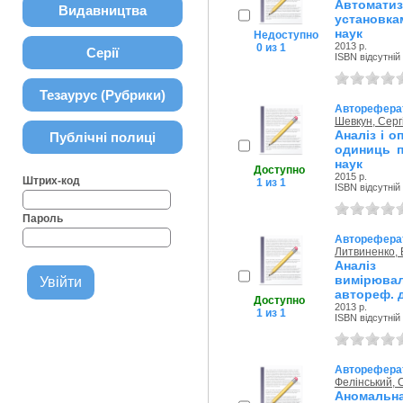
Автомати
Видавництва
установка
наук
Недоступно
2013 р.
0 из 1
Серії
ISBN відсутній
Тезаурус (Рубрики)
Авторефера
Шевкун, Серг
Аналіз і о
Публічні полиці
одиниць п
наук
Доступно
2015 р.
Штрих-код
1 из 1
ISBN відсутній
Пароль
Авторефера
Литвиненко,
Аналіз 
вимірюва
автореф. ди
Доступно
2013 р.
1 из 1
ISBN відсутній
Авторефера
Фелінський, 
Аномальна