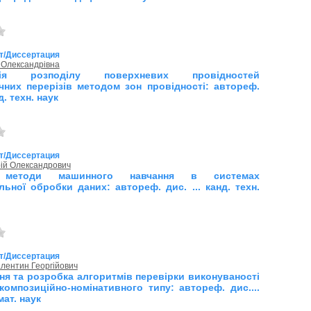
т/Диссертация
 Олександрівна
зація розподілу поверхневих провідностей
чних перерізів методом зон провідності: автореф.
нд. техн. наук
т/Диссертация
рій Олександрович
і методи машинного навчання в системах
льної обробки даних: автореф. дис. ... канд. техн.
т/Диссертация
лентин Георгійович
ня та розробка алгоритмів перевірки виконуваності
 композиційно-номінативного типу: автореф. дис....
мат. наук