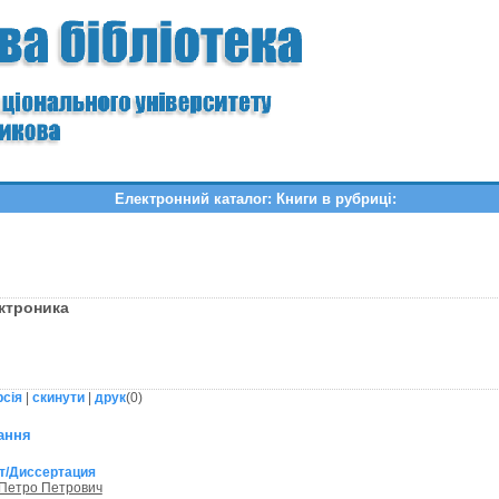
Електронний каталог: Книги в рубриці:
ектроника
рсія
|
скинути
|
друк
(
0
)
ання
т/Диссертация
 Петро Петрович