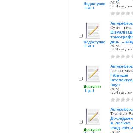
2013 р.
Недоступно
ISBN відсутній
0 из 1
Авторефера
Сушко, Ірина
Візуалі
томографі
дис. ... ка
Недоступно
2015 р.
0 из 1
ISBN відсутній
Авторефера
Гришко, Анд
Гібридн
інтелектуа
наук
Доступно
2013 р.
1 из 1
ISBN відсутній
Авторефера
Тимофєєв, Ва
Досліджен
в логіках
канд. фіз.-
Доступно
2013 р.