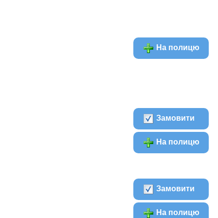
На полицю
Замовити
На полицю
Замовити
На полицю