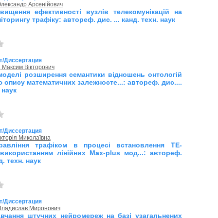
Олександр Арсенійович
вищення ефективності вузлів телекомунікацій на
іторингу трафіку: автореф. дис. ... канд. техн. наук
т/Диссертация
, Максим Вікторович
моделі розширення семантики відношень онтологій
 опису математичних залежносте...: автореф. дис....
 наук
т/Диссертация
ікторія Миколаївна
равління трафіком в процесі встановлення ТЕ-
 використанням лінійних Мах-plus мод...: автореф.
нд. техн. наук
т/Диссертация
 Владислав Миронович
вчання штучних нейромереж на базі узагальнених