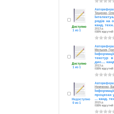
Авторефера
Тищенко, Оле
Інтелекту
рядів на о
канд. техн.
Доступно
2013 р.
1 из 1
ISBN відсутній
Авторефера
Мельник, Гри
Інформаці
текстур в
дис.... кан
Доступно
2013 р.
1 из 1
ISBN відсутній
Авторефера
Немченко, В
Інформаці
процесах 
... канд. те
Недоступно
2015 р.
0 из 1
ISBN відсутній