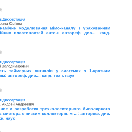
т/Диссертация
Ірина Юріївна
намічне моделювання мімо-каналу з урахуванням
ійних властивостей антен: автореф. дис.... канд.
т/Диссертация
ій Володимирович
сть таймерних сигналів у системах з 1-кратним
м: автореф. дис.... канд. техн. наук
т/Диссертация
, Андрей Андреевич
ние и разработка трехколлекторного биполярного
анзистора с низким коллекторным ...: автореф. дис.
хн. наук