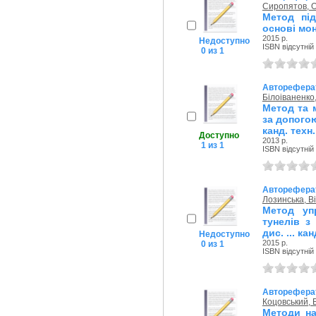
Сиропятов, 
Метод під
основі мон
2015 р.
Недоступно
ISBN відсутній
0 из 1
Авторефера
Білоіваненко
Метод та 
за допогою
канд. техн.
Доступно
2013 р.
1 из 1
ISBN відсутній
Авторефера
Лозинська, В
Метод уп
тунелів з
дис. ... ка
Недоступно
2015 р.
0 из 1
ISBN відсутній
Авторефера
Коцовський,
Методи на