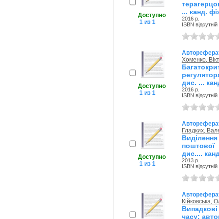
терагерцов
... канд. фі
Доступно
2016 р.
1 из 1
ISBN відсутній
Авторефера
Хоменко, Вік
Багатокр
регулятор
дис. ... ка
Доступно
2016 р.
1 из 1
ISBN відсутній
Авторефера
Гладких, Вал
Виділенн
поштової 
дис.... кан
Доступно
2013 р.
1 из 1
ISBN відсутній
Авторефера
Кійковська, О
Випадкові
часу: автор