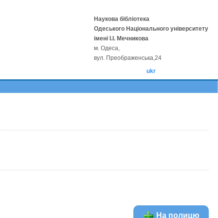
Наукова бібліотека
Одеського Національного університету
імені І.І. Мечникова
м. Одеса,
вул. Преображенська,24
ukr
На полицю