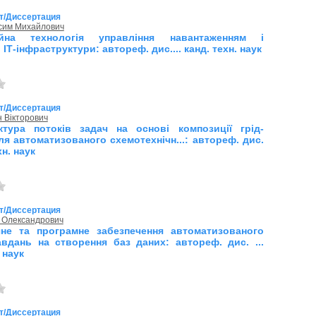
т/Диссертация
ксим Михайлович
ійна технологія управління навантаженням і
ІТ-інфраструктури: автореф. дис.... канд. техн. наук
т/Диссертация
н Вікторович
ктура потоків задач на основі композиції грід-
ля автоматизованого схемотехнічн...: автореф. дис.
хн. наук
т/Диссертация
й Олександрович
не та програмне забезпечення автоматизованого
авдань на створення баз даних: автореф. дис. ...
 наук
т/Диссертация