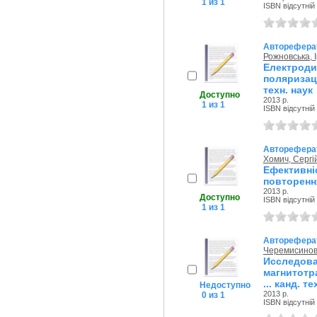
1 из 1
ISBN відсутній
Авторефера
Рожновська, 
Електроди
поляризац
техн. наук
Доступно
2013 р.
1 из 1
ISBN відсутній
Авторефера
Хомич, Серг
Ефективні
повторення
2013 р.
Доступно
ISBN відсутній
1 из 1
Авторефера
Черемисинов
Исследова
магнитотр
... канд. те
Недоступно
2013 р.
0 из 1
ISBN відсутній