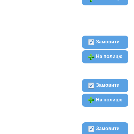
Замовити
На полицю
Замовити
На полицю
Замовити