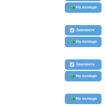
На полицю
Замовити
На полицю
Замовити
На полицю
На полицю