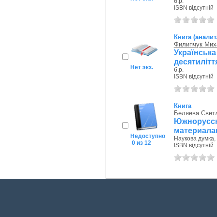
б.р.
ISBN відсутній
Книга (аналит
Филипчук Мих
Українськ
десятилітт
Нет экз.
б.р.
ISBN відсутній
Книга
Беляева Свет
Южнорусски
материала
Недоступно
Наукова думка, 
0 из 12
ISBN відсутній