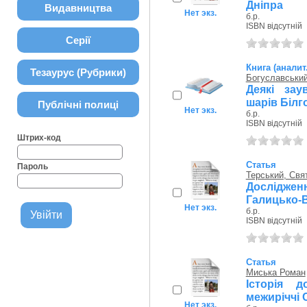
Дніпра
Видавництва
Нет экз.
б.р.
ISBN відсутній
Серії
Книга (аналит
Тезаурус (Рубрики)
Богуславський 
Деякі зау
шарів Білг
Публічні полиці
Нет экз.
б.р.
ISBN відсутній
Штрих-код
Статья
Пароль
Терський, Св
Дослідже
Галицько-В
Нет экз.
б.р.
ISBN відсутній
Статья
Миська Роман
Історія 
межиріччі 
Нет экз.