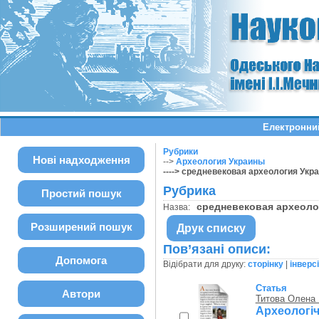
Електронний
Рубрики
Нові надходження
-->
Археология Украины
----> средневековая археология Укр
Рубрика
Простий пошук
средневековая археол
Назва:
Розширений пошук
Друк списку
Пов’язані описи:
Допомога
Відібрати для друку:
сторінку
|
інверс
Статья
Автори
Титова Олена
Археологі