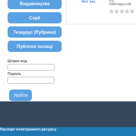
б.р.
Нет экз.
Видавництва
ISBN відсутній
Серії
Тезаурус (Рубрики)
Публічні полиці
Штрих-код
Пароль
Паспорт електронного ресурсу