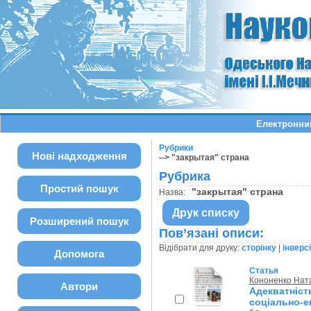
Електронний
Рубрики
Нові надходження
--> "закрытая" страна
Рубрика
Простий пошук
"закрытая" страна
Назва:
Друк списку
Розширений пошук
Пов’язані описи:
Відібрати для друку:
сторінку
|
інверс
Допомога
Статья
Кононенко Нат
Автори
Адекватніст
соціально-е