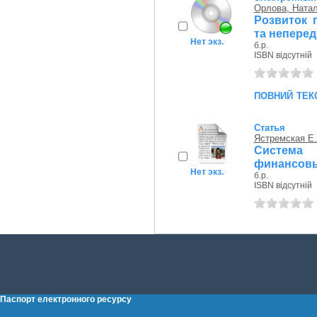
Орлова, Натал
Розвиток 
та неперед
Нет экз.
б.р.
ISBN відсутній
повний тек
Статья
Ястремская Е.
Система
финансовы
Нет экз.
б.р.
ISBN відсутній
Паспорт електронного ресурсу