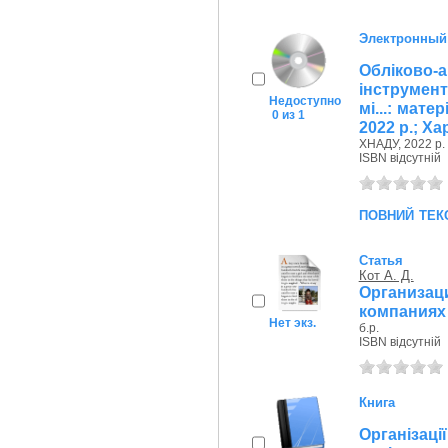
Электронный
Обліково
інструмен
Недоступно
мі...: мате
0 из 1
2022 р.; Ха
ХНАДУ, 2022 р.
ISBN відсутній
повний тек
Статья
Кот А. Д.
Организа
компаниях
Нет экз.
б.р.
ISBN відсутній
Книга
Організац