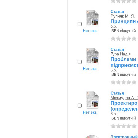
Статья
Рупняк М. Я.
Принципи о
б.р.
Нет экз.
ISBN відсутній
Статья
Гура Надія
Проблеми 
підприємс
Нет экз.
б.р.
ISBN відсутній
Статья
Махмудов А. Г
Проекти
(определе
Нет экз.
б.р.
ISBN відсутній
Электронный 