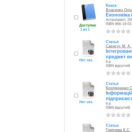
Книга
Власенко Ольг
Економіка 
Астропринт, 20
ISBN 966-19-01
Доступно
1 из 1
Статья
Саєнсус М. А.
Інтегрова
предмет в
Нет экз.
б.р.
ISBN відсутній
Статья
Козлянченко 
Інформацій
підприємст
Нет экз.
б.р.
ISBN відсутній
Статья
Горячева К.С.