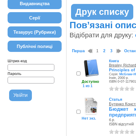
Видавництва
Друк списку
Серії
Пов’язані опис
Тезаурус (Рубрики)
Відібрати для друку:
Публічні полиці
Перша
1
2
3
Остан
Штрих-код
Книга
Brealey, Richard
Principles of
Пароль
Серія:
McGraw-Hil
Irwin, 2000 р.
Доступно
ISBN 0-07-117901
1 из 1
Статья
Бутенко Конст
Бюджет к
предприят
Нет экз.
б.р.
ISBN відсутній