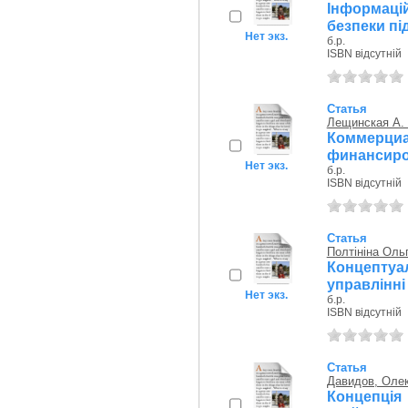
Інформаці
безпеки п
Нет экз.
б.р.
ISBN відсутній
Статья
Лещинская А. 
Коммерц
финансир
Нет экз.
б.р.
ISBN відсутній
Статья
Полтініна Оль
Концептуа
управлінн
Нет экз.
б.р.
ISBN відсутній
Статья
Давидов, Олек
Концепці