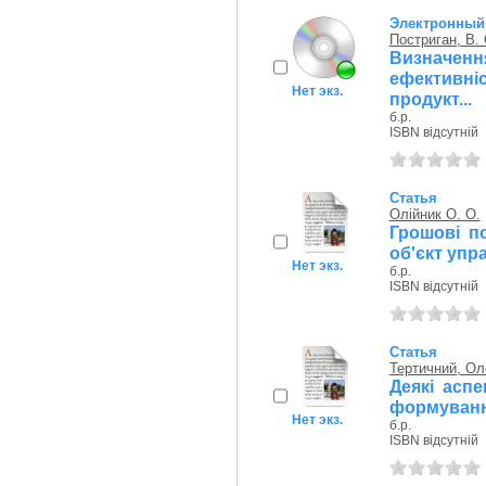
Электронный 
Постриган, В. 
Визначе
ефективні
Нет экз.
продукт...
б.р.
ISBN відсутній
Статья
Олійник О. О.
Грошові п
об'єкт упр
Нет экз.
б.р.
ISBN відсутній
Статья
Тертичний, Ол
Деякі асп
формування
Нет экз.
б.р.
ISBN відсутній