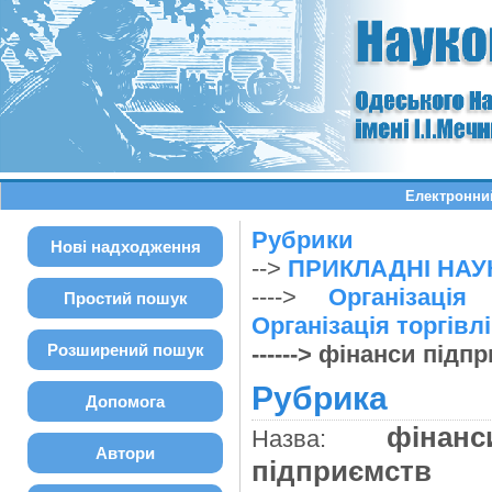
Електронний
Рубрики
Нові надходження
-->
ПРИКЛАДНІ НАУ
---->
Організація
Простий пошук
Організація торгівлі
Розширений пошук
------> фінанси під
Рубрика
Допомога
фінанс
Назва:
Автори
підприємств