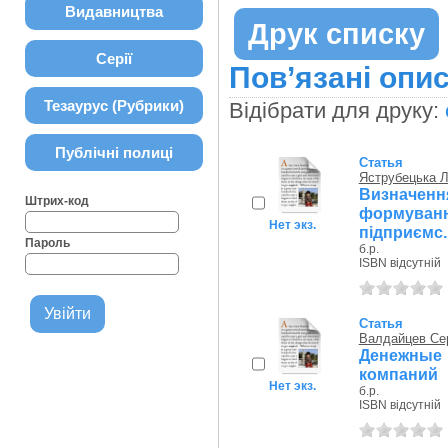
Видавництва
Друк списку
Серії
Пов’язані опис
Тезаурус (Рубрики)
Відібрати для друку:
Публічні полиці
Статья
Яструбецька Л
Визначенн
Штрих-код
формува
Нет экз.
підприємс..
Пароль
б.р.
ISBN відсутній
Статья
Валдайцев Се
Денежные 
компаний
Нет экз.
б.р.
ISBN відсутній