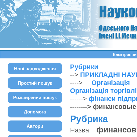
Електронний
Рубрики
Нові надходження
-->
ПРИКЛАДНІ НАУ
---->
Організація
Простий пошук
Організація торгівлі
Розширений пошук
------>
фінанси підпр
--------> финансовы
Допомога
Рубрика
Автори
финансов
Назва: