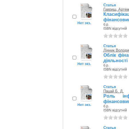
Статья
Гавриш, Арте
Класифік
фінансови
Нет экз.
б.р.
ISBN відсутній
Статья
Лінник Володи
Облік фін
діяльності
Нет экз.
б.р.
ISBN відсутній
Статья
Пацай Б. Д.
Роль інф
фінансови
Нет экз.
б.р.
ISBN відсутній
Статья