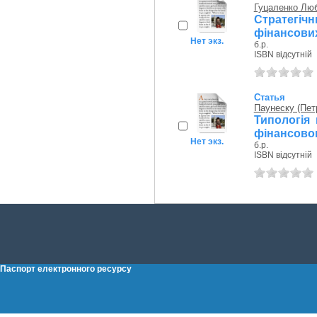
Гуцаленко Лю
Стратегі
фінансових
Нет экз.
б.р.
ISBN відсутній
Статья
Паунеску (Петр
Типологія 
фінансовою
Нет экз.
б.р.
ISBN відсутній
Паспорт електронного ресурсу