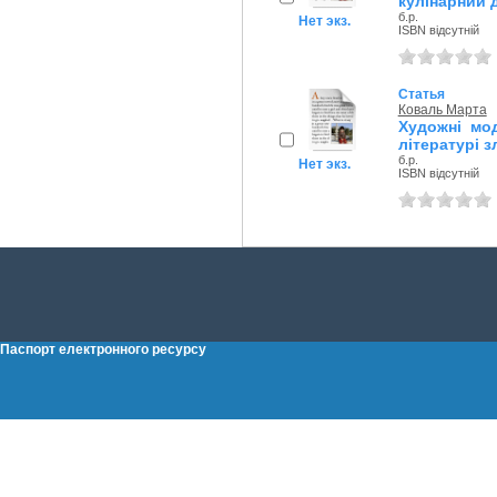
кулінарний 
б.р.
Нет экз.
ISBN відсутній
Статья
Коваль Марта
Художні мод
літературі з
б.р.
Нет экз.
ISBN відсутній
Паспорт електронного ресурсу