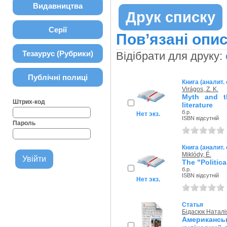
Видавництва
Друк списку
Серії
Пов’язані опис
Тезаурус (Рубрики)
Відібрати для друку:
Публічні полиці
Книга (аналит.
Virágos, Z. K.
Myth and t
Штрих-код
literature
б.р.
Нет экз.
ISBN відсутній
Пароль
Книга (аналит.
Miklódy, É.
The "Politic
б.р.
ISBN відсутній
Нет экз.
Статья
Бідасюк Наталі
Американсь