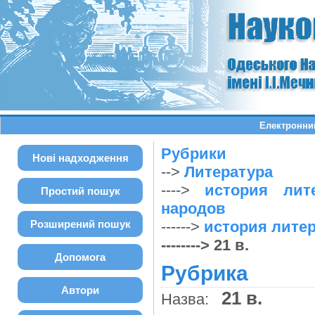
Електронний
Рубрики
Нові надходження
-->
Литература
---->
история лит
Простий пошук
народов
Розширений пошук
------>
история лите
--------> 21 в.
Допомога
Рубрика
Автори
21 в.
Назва: