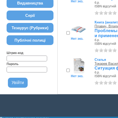
Нет экз.
Видавництва
б.р.
ISBN відсутній
Серії
Книга (аналит
Плавич, Влад
Тезаурус (Рубрики)
Проблемы 
и примене
Нет экз.
Публічні полиці
б.р.
ISBN відсутній
Штрих-код
Статья
Токарев Васи
Пароль
Ситуация 
б.р.
Нет экз.
ISBN відсутній