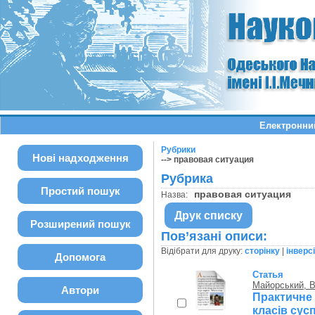
Електронний
Рубрики
Нові надходження
--> правовая ситуация
Рубрика
Простий пошук
правовая ситуация
Назва:
Друк списку
Розширений пошук
Пов’язані описи:
Відібрати для друку:
сторінку
|
інверс
Допомога
Статья
Майорський, В
Автори
Практичн
класів сус