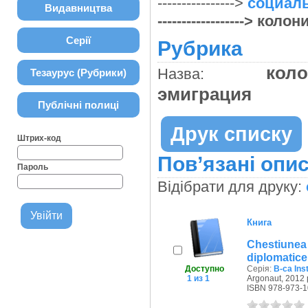
---------------->
социаль
Видавництва
------------------> 
Серії
Рубрика
кол
Назва:
Тезаурус (Рубрики)
эмиграция
Публічні полиці
Друк списку
Штрих-код
Пов’язані опис
Пароль
Відібрати для друку:
Книга
Chestiune
diplomatice 
Доступно
Серія:
B-ca Inst
1 из 1
Argonaut, 2012 
ISBN 978-973-1