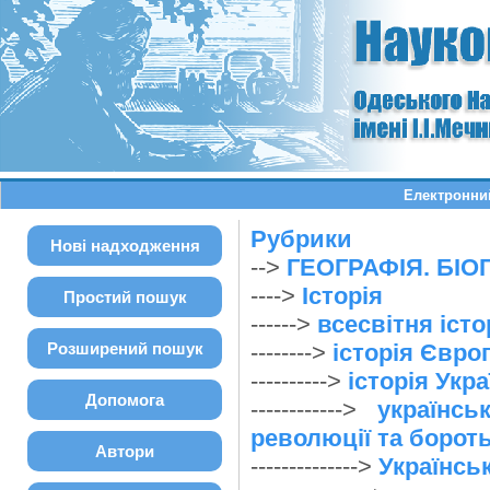
Електронний
Рубрики
Нові надходження
-->
ГЕОГРАФІЯ. БІОГ
---->
Історія
Простий пошук
------>
всесвітня істо
Розширений пошук
-------->
історія Євро
---------->
історія Укра
Допомога
------------>
українсь
революції та бороть
Автори
-------------->
Українськ