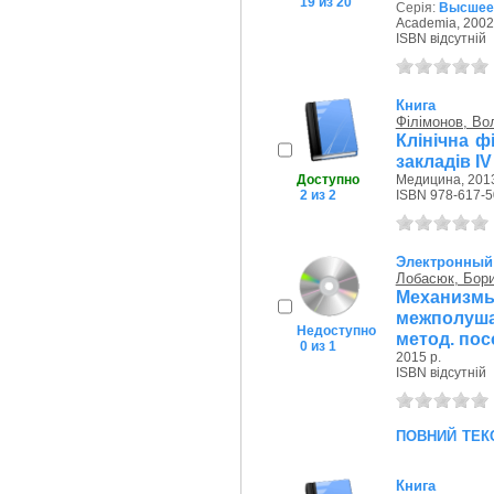
19 из 20
Серія:
Высшее 
Academia, 2002
ISBN відсутній
Книга
Філімонов, Во
Клінічна ф
закладів IV
Доступно
Медицина, 2013
2 из 2
ISBN 978-617-5
Электронный
Лобасюк, Бор
Механиз
межполуша
Недоступно
метод. пос
0 из 1
2015 р.
ISBN відсутній
повний тек
Книга