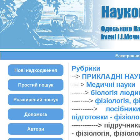
Електронний
Рубрики
Нові надходження
-->
ПРИКЛАДНІ НАУ
---->
Медичні науки
Простий пошук
------>
біологія люди
Розширений пошук
-------->
фізіологія, 
---------->
посібник
Допомога
підготовки - фізіол
------------> підруч
Автори
- фізіологія, фізіол