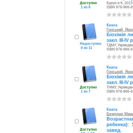
Доступно
Бурун и К, 2015
1 из 6
ISBN 978-966-8
Книга
Гонський, Яро
Біохімія л
закл. ІІІ-ІV
Недоступно
ТДМУ, Укрмедкн
0 из 11
ISBN 978-966-6
Книга
Гонський, Яро
Біохімія л
закл. ІІІ-ІV
Доступно
ТНМУ, Укрмедкн
1 из 7
ISBN 978-966-6
Книга
Безруких Мар
Возрастн
ребенка):
Доступно
завед.