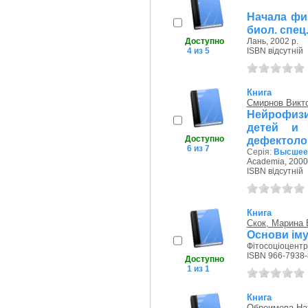
Начала физ
биол. спец
Доступно
Лань, 2002 р.
4 из 5
ISBN відсутній
Книга
Смирнов Викт
Нейрофиз
детей и 
Доступно
дефектолог
6 из 7
Серія:
Высшее 
Academia, 2000
ISBN відсутній
Книга
Скок, Марина
Основи іму
Фітосоціоцентр,
ISBN 966-7938-
Доступно
1 из 1
Книга
Обреимова На