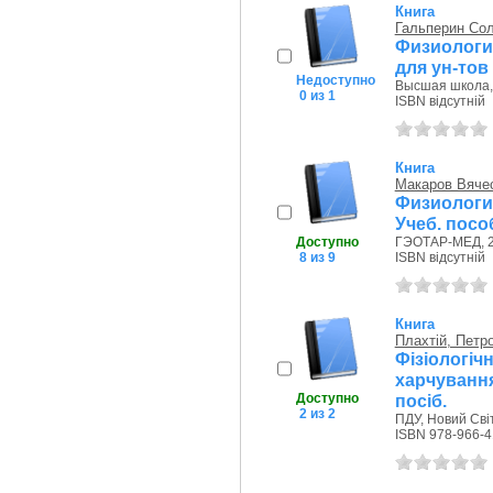
Книга
Гальперин Со
Физиологи
для ун-тов 
Недоступно
Высшая школа, 
0 из 1
ISBN відсутній
Книга
Макаров Вяче
Физиологи
Учеб. посо
Доступно
ГЭОТАР-МЕД, 2
8 из 9
ISBN відсутній
Книга
Плахтій, Петр
Фізіолог
харчуванн
Доступно
посіб.
2 из 2
ПДУ, Новий Світ
ISBN 978-966-4