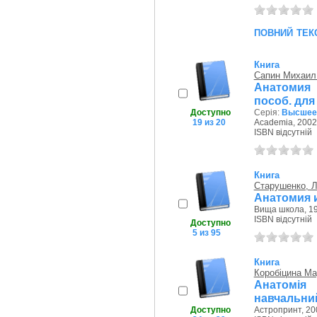
повний тек
Книга
Сапин Михаил
Анатомия 
пособ. для 
Доступно
Серія:
Высшее 
19 из 20
Academia, 2002
ISBN відсутній
Книга
Старушенко, 
Анатомия и
Вища школа, 19
ISBN відсутній
Доступно
5 из 95
Книга
Коробіцина Ма
Анатомія 
навчальни
Доступно
Астропринт, 20