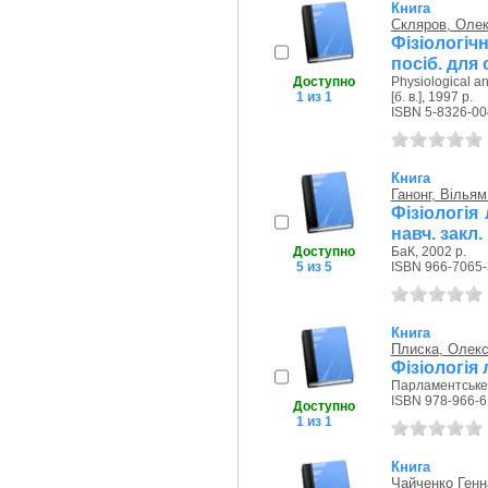
Книга
Скляров, Оле
Фізіологічн
посіб. для 
Доступно
Physiological an
1 из 1
[б. в.], 1997 р.
ISBN 5-8326-00
Книга
Ганонг, Вільям
Фізіологія
навч. закл. 
Доступно
БаК, 2002 р.
5 из 5
ISBN 966-7065-
Книга
Плиска, Олекс
Фізіологія
Парламентське 
ISBN 978-966-6
Доступно
1 из 1
Книга
Чайченко Генн