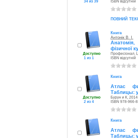
34 из 39
ISBN відсутній
повний тек
Книга
Антонік В. І.
Анатомія,
фізичної к
Доступно
Професіонал, Це
1 из 1
ISBN відсутній
Книга
Атлас фи
Таблицы: у
Доступно
Бурун и К, 2014
2 из 4
ISBN 978-966-8
Книга
Атлас фи
Таблицы: у