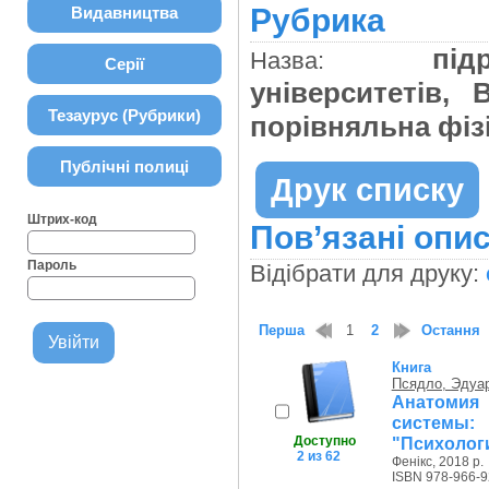
Рубрика
Видавництва
під
Назва:
Серії
університетів, 
Тезаурус (Рубрики)
порівняльна фіз
Публічні полиці
Друк списку
Штрих-код
Пов’язані опис
Пароль
Відібрати для друку:
Перша
1
2
Остання
Книга
Псядло, Эдуа
Анатомия
системы:
Доступно
"Психолог
2 из 62
Фенікс, 2018 р.
ISBN 978-966-9