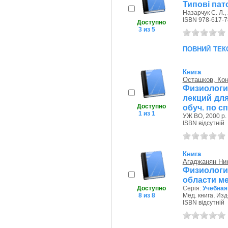
Типові пат
Назарчук С. Л.,
ISBN 978-617-7
Доступно
3 из 5
повний тек
Книга
Осташков, Ко
Физиологи
лекций для
Доступно
обуч. по с
1 из 1
УЖ ВО, 2000 р.
ISBN відсутній
Книга
Агаджанян Ни
Физиология
области м
Доступно
Серія:
Учебная
8 из 8
Мед. книга, Изд
ISBN відсутній