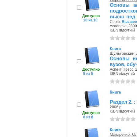
Основы а
подростков
Доступно
высш. пед.
10 из 10
Серія:
Высшее 
Academia, 2000
ISBN відсутній
Книга
Шульговский 
Основы не
вузов, обу
Доступно
Аспект Пресс, 2
5 из 5
ISBN відсутній
Книга
Раздел 2. 
2006 р.
ISBN відсутній
Доступно
8 из 8
Книга
Макаренко, Ол