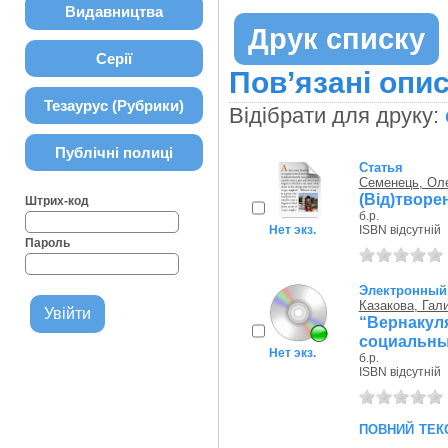
Видавництва
Друк списку
Серії
Пов’язані опис
Тезаурус (Рубрики)
Відібрати для друку:
Публічні полиці
Статья
Семенець, Ол
(Від)творен
Штрих-код
б.р.
Нет экз.
ISBN відсутній
Пароль
Электронный 
Казакова, Гал
“Вернакул
социальны
Нет экз.
б.р.
ISBN відсутній
повний тек