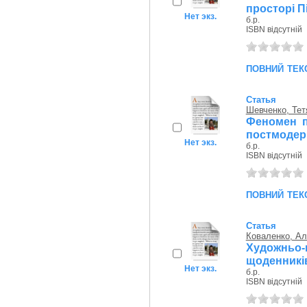
просторі П
Нет экз.
б.р.
ISBN відсутній
повний тек
Статья
Шевченко, Тет
Феномен п
постмодерн
Нет экз.
б.р.
ISBN відсутній
повний тек
Статья
Коваленко, Ал
Художньо-
щоденників
Нет экз.
б.р.
ISBN відсутній