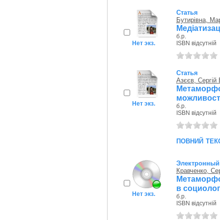
Статья
Бутирівна, Ма
Медіатизац
б.р.
Нет экз.
ISBN відсутній
Статья
Азєєв, Сергій
Метаморфо
можливості
Нет экз.
б.р.
ISBN відсутній
повний тек
Электронный 
Кравченко, Се
Метаморфо
в социоло
Нет экз.
б.р.
ISBN відсутній