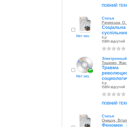
повний тек
Статья
Рачинська, О.
Соціальна
суспільних
Нет экз.
б.р.
ISBN відсутній
Электронный 
Тощенко, Жан
Травма 
революц
Нет экз.
социологич
б.р.
ISBN відсутній
повний тек
Статья
Онищук, Вітал
Феномен 