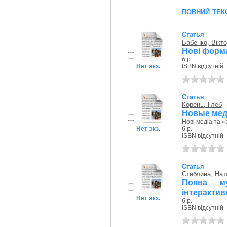
повний тек
Статья
Бабенко, Вікт
Нові форма
б.р.
Нет экз.
ISBN відсутній
Статья
Корень, Глеб
Новые мед
Нові медіа та 
Нет экз.
б.р.
ISBN відсутній
Статья
Стеблина, Нат
Поява мул
інтерактив
Нет экз.
б.р.
ISBN відсутній