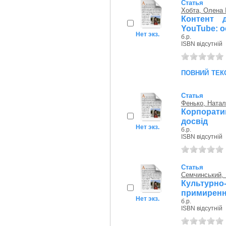
Статья
Хобта, Олена 
Контент д
YouTube: о
Нет экз.
б.р.
ISBN відсутній
повний тек
Статья
Фенько, Натал
Корпорати
досвід
Нет экз.
б.р.
ISBN відсутній
Статья
Семчинський, 
Культурн
примиренн
Нет экз.
б.р.
ISBN відсутній