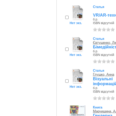
Статья
VR/AR-техн
б.р.
Нет экз.
ISBN відсутній
Статья
Євтушенко, Л
Бімедійніст
б.р.
Нет экз.
ISBN відсутній
Статья
Глушко, Анна
Візуальн
інформацій
Нет экз.
б.р.
ISBN відсутній
Книга
Марчишина, А
Гендерн