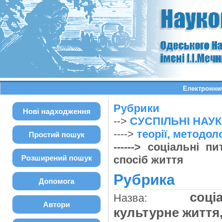
Електронний
Рубрики
Нові надходження
-->
СУСПІЛЬНІ НАУ
---->
теорії, методол
Простий пошук
------> соціальні 
Розширений пошук
спосіб життя
Рубрика
Допомога
соці
Назва:
Автори
культурне життя