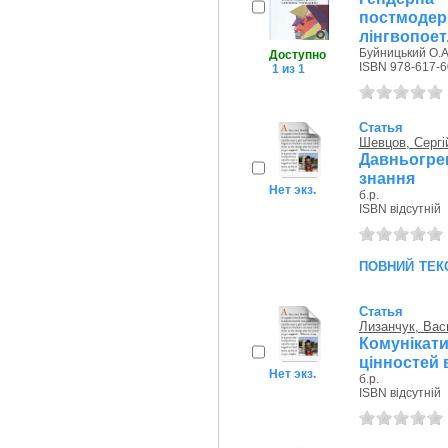
постмодер
лінгвопоет.
Буйницький О.А.
Доступно
ISBN 978-617-6
1 из 1
Статья
Шевцов, Сергі
Давньогре
знання
Нет экз.
б.р.
ISBN відсутній
повний тек
Статья
Лизанчук, Ва
Комунікат
цінностей в
Нет экз.
б.р.
ISBN відсутній