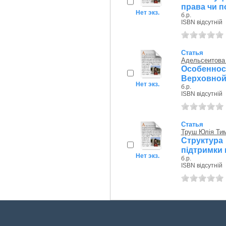
права чи п
Нет экз.
б.р.
ISBN відсутній
Статья
Адельсеитова
Особеннос
Верховной
Нет экз.
б.р.
ISBN відсутній
Статья
Труш Юлія Ти
Структур
підтримки
Нет экз.
б.р.
ISBN відсутній