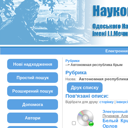
Електронний
Рубрики
Нові надходження
--> Автономная республика Крым
Рубрика
Простий пошук
Автономная республи
Назва:
Друк списку
Розширений пошук
Пов’язані описи:
Відібрати для друку:
сторінку
|
інверс
Допомога
Электронный 
Пученков, Але
Автори
Белый Кры
Орлов