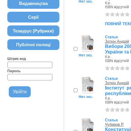
Нет экз.
Видавництва
б.р.
ISBN відсутній
Серії
повний тек
Тезаурус (Рубрики)
Статья
Зоткін Андрій
Публічні полиці
Вибори 200
України та
Нет экз.
б.р.
Штрих-код
ISBN відсутній
Пароль
Статья
Зоткін Андрій
Інститут 
республіки
Нет экз.
б.р.
ISBN відсутній
Статья
Чубаров Р.
Конституц