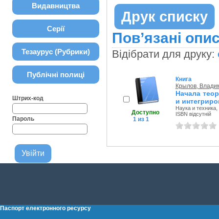
Видавництва
Друк списку
Серії
Пов’язані опис
Тезаурус (Рубрики)
Відібрати для друку:
Публічні полиці
Книга
Крылов, Влади
Начала тео
Штрих-код
и интегриро
Наука и техника, 
Доступно
ISBN відсутній
Пароль
1 из 1
Паспорт електронного ресурсу