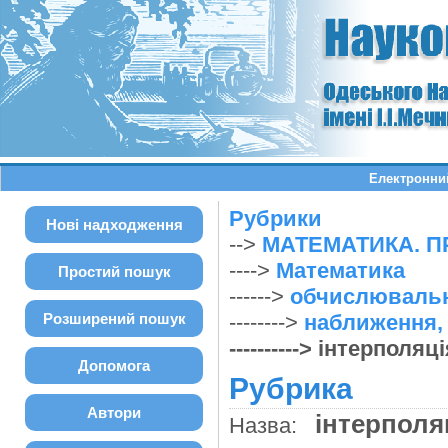
Електронний
Рубрики
Нові надходження
-->
МАТЕМАТИКА. П
---->
Математика
Простий пошук
------>
обчислювальн
Розширений пошук
-------->
наближення, 
----------> інтерполя
Допомога
Рубрика
Автори
інтерполя
Назва: