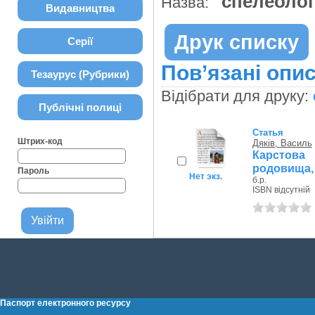
спелеолог
Назва:
Видавництва
Друк списку
Серії
Пов’язані опис
Тезаурус (Рубрики)
Відібрати для друку:
Публічні полиці
Статья
Штрих-код
Дяків, Василь
Карстова 
родовища, 
Пароль
Нет экз.
б.р.
ISBN відсутній
Паспорт електронного ресурсу