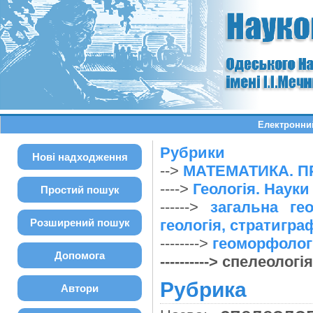
Електронний
Рубрики
Нові надходження
-->
МАТЕМАТИКА. П
---->
Геологія. Наук
Простий пошук
------>
загальна гео
Розширений пошук
геологія, стратигра
-------->
геоморфолог
Допомога
----------> спелеолог
Рубрика
Автори