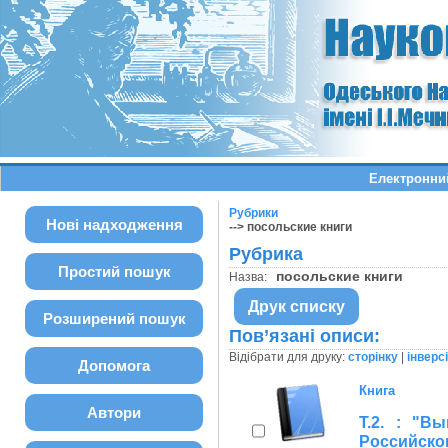
Електронний
Рубрики
Нові надходження
--> посольские книги
Рубрика
Простий пошук
посольские книги
Назва:
Друк списку
Розширений пошук
Пов’язані описи:
Відібрати для друку:
сторінку
|
інверс
Допомога
Книга
Автори
Т.2. : "В
Российско