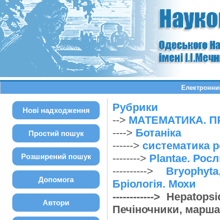
Електронний
Рубрики
Нові надходження
-->
МАТЕМАТИКА. П
---->
Ботаніка
Простий пошук
------>
систематика 
Розширений пошук
-------->
Plantae. Рос
---------->
Bryophyt
Допомога
Бріологія. Мохи
------------> Hepato
Автори
Печіночники, марш