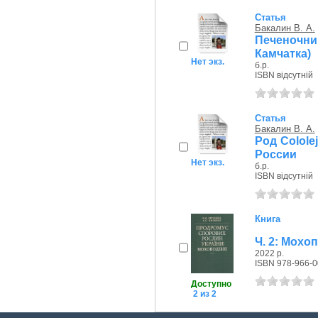
Статья
Бакалин В. А.
Печеночни
Камчатка)
Нет экз.
б.р.
ISBN відсутній
Статья
Бакалин В. А.
Род Colole
России
Нет экз.
б.р.
ISBN відсутній
Книга
Ч. 2: Мохоп
2022 р.
ISBN 978-966-0
Доступно
2 из 2