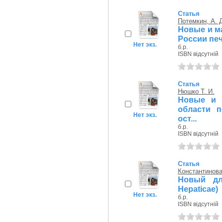
Статья
Потемкин, А. 
Новые и м
России печ
Нет экз.
б.р.
ISBN відсутній
Статья
Нюшко Т. И.
Новые и 
области п
Нет экз.
ост...
б.р.
ISBN відсутній
Статья
Константинова
Новый для
Hepaticae)
Нет экз.
б.р.
ISBN відсутній