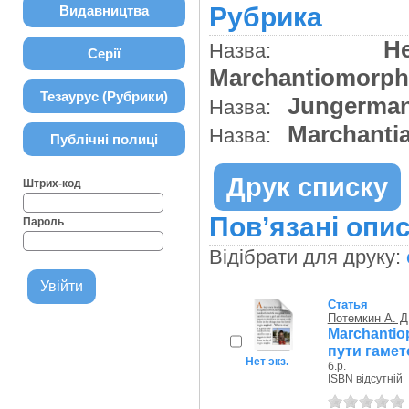
Рубрика
Видавництва
H
Назва:
Серії
Marchantiomorph
Тезаурус (Рубрики)
Jungerman
Назва:
Marchanti
Назва:
Публічні полиці
Друк списку
Штрих-код
Пов’язані опис
Пароль
Відібрати для друку:
Статья
Потемкин А. Д
Marchantio
пути гаме
Нет экз.
б.р.
ISBN відсутній