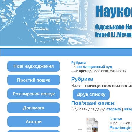
Рубрики
Нові надходження
-->
апелляционный суд
----> принцип состязательности
Рубрика
Простий пошук
принцип состязатель
Назва:
Розширений пошук
Друк списку
Пов’язані описи:
Допомога
Відібрати для друку:
сторінку
|
інве
Статья
Автори
Мірошников І
Реалізаці