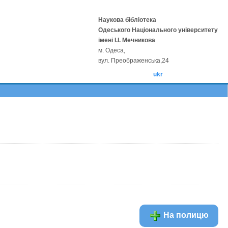
Наукова бібліотека
Одеського Національного університету
імені І.І. Мечникова
м. Одеса,
вул. Преображенська,24
ukr
На полицю