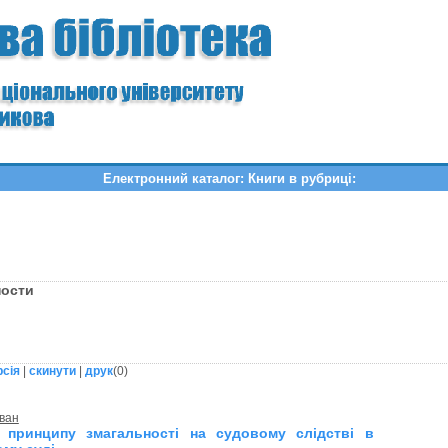
Електронний каталог: Книги в рубриці:
ности
рсія
|
скинути
|
друк
(
0
)
ван
я принципу змагальності на судовому слідстві в