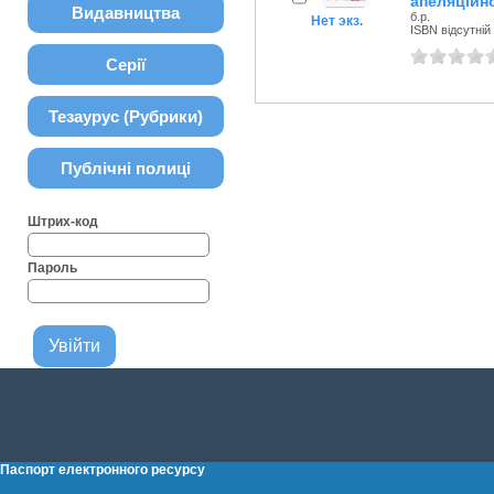
апеляційн
Видавництва
б.р.
Нет экз.
ISBN відсутній
Серії
Тезаурус (Рубрики)
Публічні полиці
Штрих-код
Пароль
Паспорт електронного ресурсу