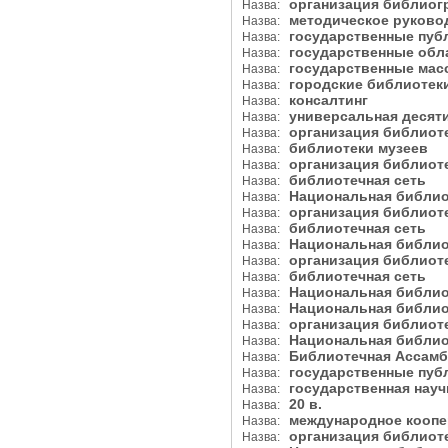
организация библио
Назва:
методическое руков
Назва:
государственные пу
Назва:
государственные обл
Назва:
государственные ма
Назва:
городские библиоте
Назва:
консалтинг
Назва:
универсальная десят
Назва:
организация библиот
Назва:
библиотеки музеев
Назва:
организация библиот
Назва:
библиотечная сеть
Назва:
Национальная библи
Назва:
организация библиот
Назва:
библиотечная сеть
Назва:
Национальная библи
Назва:
организация библиот
Назва:
библиотечная сеть
Назва:
Национальная библио
Назва:
Национальная библио
Назва:
организация библиот
Назва:
Национальная библи
Назва:
Библиотечная Ассамб
Назва:
государственные пу
Назва:
государственная нау
Назва:
20 в.
Назва:
международное кооп
Назва:
организация библиот
Назва: