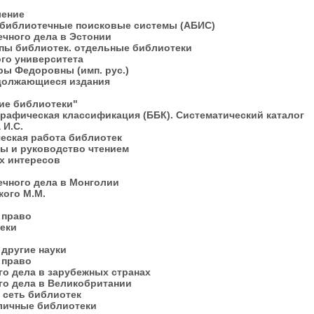
ки
вление
 библиотечные поисковые системы (АБИС)
ечного дела в Эстонии
ипы библиотек. отдельные библиотеки
ого университета
ры Федоровны (имп. рус.)
одолжающиеся издания
кие библиотеки"
рафическая классификация (ББК). Систематический каталог
а И.С.
еская работа библиотек
ры и руководство чтением
их интересов
ечного дела в Монголии
кого М.М.
и право
теки
 другие науки
и право
го дела в зарубежных странах
го дела в Великобритании
 сеть библиотек
бличные библиотеки