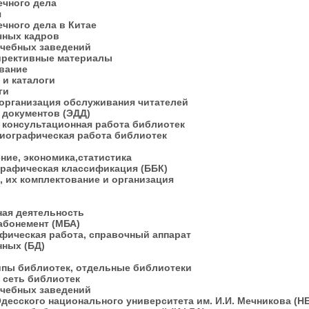
ечного дела
ия
ечного дела в Китае
ечных кадров
учебных заведений
директивные материалы
ование
 и каталоги
оги
, организация обслуживания читателей
а документов (ЭДД)
 консультационная работа библиотек
иографическая работа библиотек
ние, экономика,статистика
рафическая классификация (ББК)
 их комплектование и организация
ная деятельность
абонемент (МБА)
фическая работа, справочный аппарат
нных (БД)
типы библиотек, отдельные библиотеки
 сеть библиотек
учебных заведений
десского национального университета им. И.И. Мечникова (