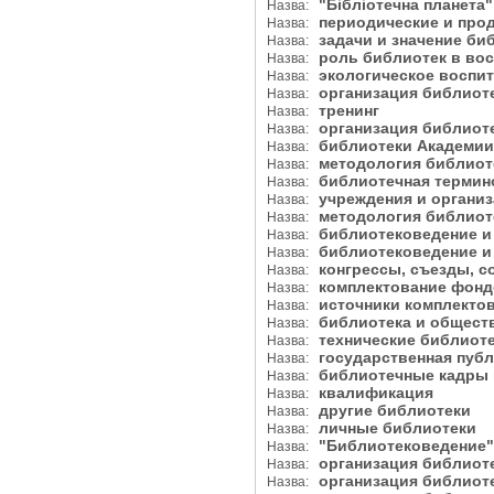
"Бібліотечна планета
Назва:
периодические и пр
Назва:
задачи и значение б
Назва:
роль библиотек в во
Назва:
экологическое воспи
Назва:
организация библиот
Назва:
тренинг
Назва:
организация библиот
Назва:
библиотеки Академи
Назва:
методология библиот
Назва:
библиотечная терми
Назва:
учреждения и органи
Назва:
методология библио
Назва:
библиотековедение и
Назва:
библиотековедение 
Назва:
конгрессы, съезды, 
Назва:
комплектование фон
Назва:
источники комплект
Назва:
библиотека и общес
Назва:
технические библио
Назва:
государственная пуб
Назва:
библиотечные кадры 
Назва:
квалификация
Назва:
другие библиотеки
Назва:
личные библиотеки
Назва:
"Библиотековедение
Назва:
организация библиот
Назва:
организация библиот
Назва: