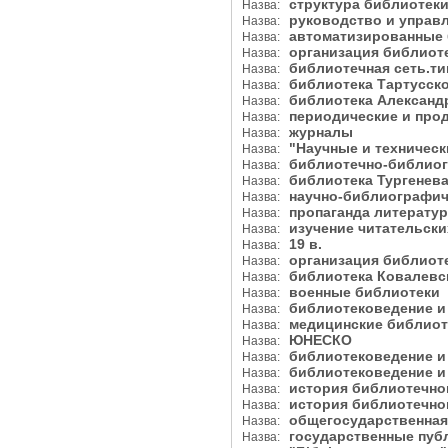
структура библиоте
Назва:
руководство и упра
Назва:
автоматизированные
Назва:
организация библиот
Назва:
библиотечная сеть.т
Назва:
библиотека Тартусск
Назва:
библиотека Александ
Назва:
периодические и пр
Назва:
журналы
Назва:
"Научные и техничес
Назва:
библиотечно-библиог
Назва:
библиотека Тургенев
Назва:
научно-библиографич
Назва:
пропаганда литерату
Назва:
изучение читательск
Назва:
19 в.
Назва:
организация библиот
Назва:
библиотека Ковалевс
Назва:
военные библиотеки
Назва:
библиотековедение 
Назва:
медицинские библио
Назва:
ЮНЕСКО
Назва:
библиотековедение и
Назва:
библиотековедение 
Назва:
история библиотечно
Назва:
история библиотечно
Назва:
общегосударственная
Назва:
государственные пу
Назва: