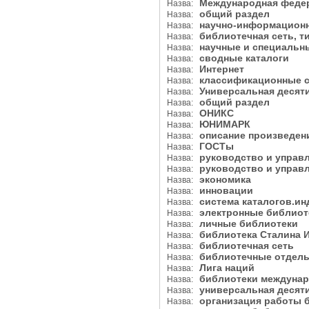
Международная феде
Назва:
общий раздел
Назва:
научно-информацион
Назва:
библиотечная сеть, 
Назва:
научные и специаль
Назва:
сводные каталоги
Назва:
Интернет
Назва:
классификационные
Назва:
Универсальная десят
Назва:
общий раздел
Назва:
ОНИКС
Назва:
ЮНИМАРК
Назва:
описание произведен
Назва:
ГОСТы
Назва:
руководство и управл
Назва:
руководство и упра
Назва:
экономика
Назва:
инновации
Назва:
система каталогов.и
Назва:
электронные библио
Назва:
личные библиотеки
Назва:
библиотека Сталина 
Назва:
библиотечная сеть
Назва:
библиотечные отдел
Назва:
Лига наций
Назва:
библиотеки междуна
Назва:
универсальная деся
Назва:
организация работы
Назва: