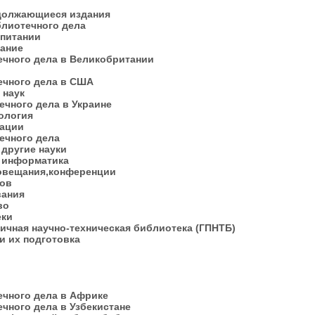
"
одолжающиеся издания
иблиотечного дела
спитании
тание
ечного дела в Великобритании
ечного дела в США
и наук
ечного дела в Украине
нология
зации
течного дела
 другие науки
и информатика
совещания,конференции
дов
ования
тво
теки
личная научно-техническая библиотека (ГПНТБ)
и их подготовка
"
ечного дела в Африке
ечного дела в Узбекистане