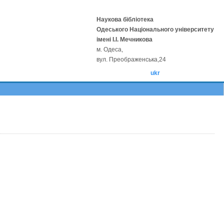
Наукова бібліотека
Одеського Національного університету
імені І.І. Мечникова
м. Одеса,
вул. Преображенська,24
ukr