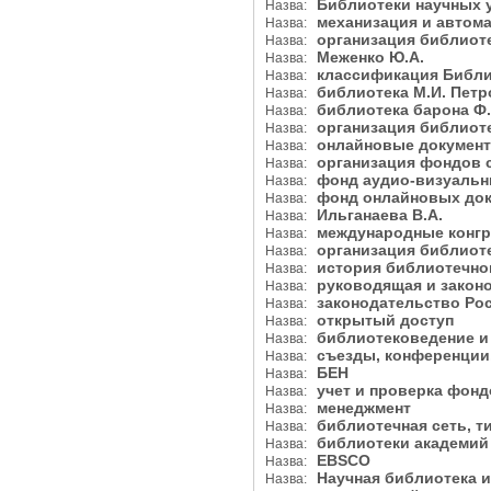
Библиотеки научных 
Назва:
механизация и автом
Назва:
организация библиот
Назва:
Меженко Ю.А.
Назва:
классификация Библ
Назва:
библиотека М.И. Пет
Назва:
библиотека барона Ф
Назва:
организация библиот
Назва:
онлайновые докуме
Назва:
организация фондов
Назва:
фонд аудио-визуаль
Назва:
фонд онлайновых до
Назва:
Ильганаева В.А.
Назва:
международные конг
Назва:
организация библиот
Назва:
история библиотечно
Назва:
руководящая и закон
Назва:
законодательство Ро
Назва:
открытый доступ
Назва:
библиотековедение 
Назва:
съезды, конференци
Назва:
БЕН
Назва:
учет и проверка фон
Назва:
менеджмент
Назва:
библиотечная сеть, 
Назва:
библиотеки академий
Назва:
EBSCO
Назва:
Научная библиотека и
Назва: