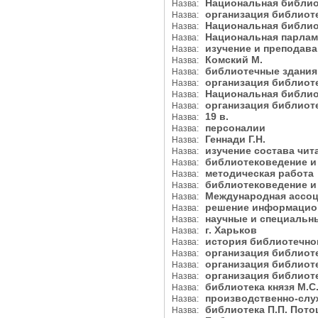
Национальная библи
Назва:
организация библиот
Назва:
Национальная библи
Назва:
Национальная парлам
Назва:
изучение и преподав
Назва:
Комский М.
Назва:
библиотечные здани
Назва:
организация библиот
Назва:
Национальная библио
Назва:
организация библиот
Назва:
19 в.
Назва:
персоналии
Назва:
Геннади Г.Н.
Назва:
изучение состава чи
Назва:
библиотековедение и
Назва:
методическая работ
Назва:
библиотековедение и
Назва:
Международная ассо
Назва:
решение информацион
Назва:
научные и специаль
Назва:
г. Харьков
Назва:
история библиотечн
Назва:
организация библиот
Назва:
организация библиот
Назва:
организация библиот
Назва:
библиотека князя М.
Назва:
производственно-сл
Назва:
библиотека П.П. Пот
Назва: