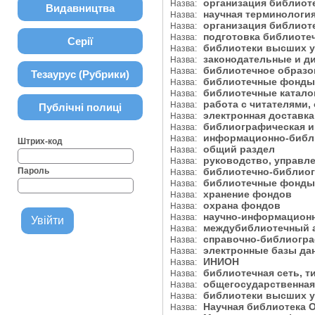
организация библиот
Назва:
Видавництва
научная терминолог
Назва:
организация библиот
Назва:
подготовка библиот
Назва:
Серії
библиотеки высших 
Назва:
законодательные и 
Назва:
библиотечное образ
Назва:
Тезаурус (Рубрики)
библиотечные фонды
Назва:
библиотечные катал
Назва:
работа с читателями
Назва:
Публічні полиці
электронная доставк
Назва:
библиографическая и
Назва:
информационно-библ
Назва:
Штрих-код
общий раздел
Назва:
руководство, управле
Назва:
Пароль
библиотечно-библиог
Назва:
библиотечные фонды,
Назва:
хранение фондов
Назва:
охрана фондов
Назва:
научно-информацион
Назва:
междубиблиотечный 
Назва:
справочно-библиогра
Назва:
электронные базы да
Назва:
ИНИОН
Назва:
библиотечная сеть, 
Назва:
общегосударственная
Назва:
библиотеки высших 
Назва:
Научная библиотека О
Назва: