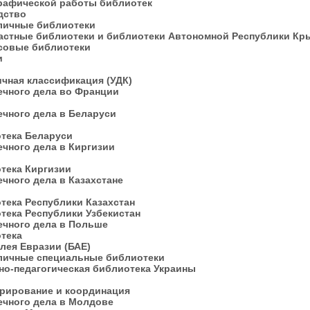
графической работы библиотек
одство
бличные библиотеки
астные библиотеки и библиотеки Автономной Республики К
ссовые библиотеки
ки
ичная классификация (УДК)
ечного дела во Франции
ечного дела в Беларуси
отека Беларуси
ечного дела в Киргизии
отека Киргизии
ечного дела в Казахстане
тека Республики Казахстан
тека Республики Узбекистан
ечного дела в Польше
отека
лея Евразии (БАЕ)
бличные специальные библиотеки
чно-педагогическая библиотека Украины
ерирование и координация
ечного дела в Молдове