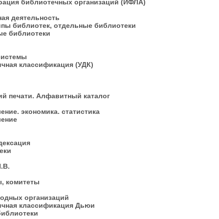
рация библиотечных организаций (ИФЛА)
ная деятельность
типы библиотек, отдельные библиотеки
ные библиотеки
 системы
ичная классификация (УДК)
ий печати. Алфавитный каталог
ение. экономика. статистика
вление
ндексация
теки
И.В.
ы, комитеты
родных организаций
тичная классификация Дьюи
 библиотеки