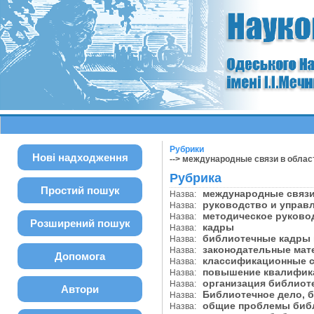
Рубрики
Нові надходження
--> международные связи в облас
Рубрика
Простий пошук
международные связи
Назва:
руководство и управл
Назва:
методическое руков
Назва:
Розширений пошук
кадры
Назва:
библиотечные кадры 
Назва:
законодательные ма
Назва:
Допомога
классификационные
Назва:
повышение квалифи
Назва:
организация библиот
Назва:
Автори
Библиотечное дело,
Назва:
общие проблемы биб
Назва: