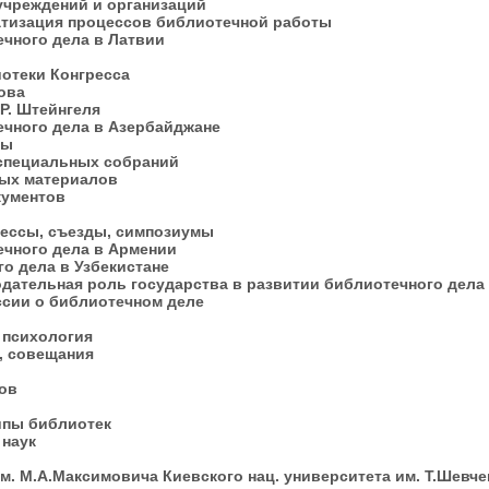
учреждений и организаций
атизация процессов библиотечной работы
ечного дела в Латвии
иотеки Конгресса
рова
.Р. Штейнгеля
ечного дела в Азербайджане
нты
 специальных собраний
ных материалов
кументов
рессы, съезды, симпозиумы
ечного дела в Армении
го дела в Узбекистане
одательная роль государства в развитии библиотечного дел
ссии о библиотечном деле
и психология
и, совещания
дов
типы библиотек
 наук
м. М.А.Максимовича Киевского нац. университета им. Т.Шевч