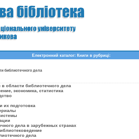
Електронний каталог: Книги в рубриці:
ти библиотечного дела
 в области библиотечного дела
ение, экономика, статистика
одство
и их подготовка
териалы
 системы
кации
ечного дела в зарубежных странах
 библиотековедение
лиотечного дела