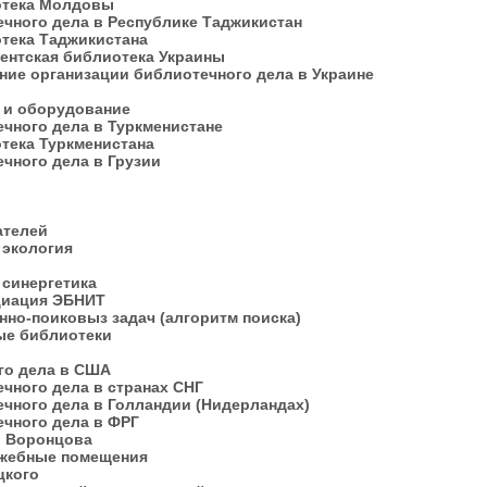
отека Молдовы
ечного дела в Республике Таджикистан
отека Таджикистана
ентская библиотека Украины
ание организации библиотечного дела в Украине
я и оборудование
ечного дела в Туркменистане
тека Туркменистана
ечного дела в Грузии
тателей
 экология
а
 синергетика
циация ЭБНИТ
но-поиковыз задач (алгоритм поиска)
ные библиотеки
ого дела в США
ечного дела в странах СНГ
ечного дела в Голландии (Нидерландах)
ечного дела в ФРГ
С. Воронцова
ужебные помещения
оцкого