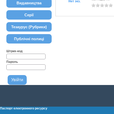
Нет экз.
Видавництва
Серії
Тезаурус (Рубрики)
Публічні полиці
Штрих-код
Пароль
Паспорт електронного ресурсу