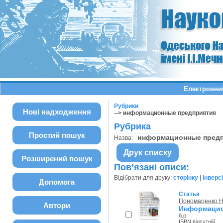
Електронний
Рубрики
Нові надходження
--> информационные предприятия
Рубрика
Простий пошук
информационные пред
Назва:
Друк списку
Розширений пошук
Пов’язані описи:
Відібрати для друку:
сторінку
|
інверс
Допомога
Статья
Пономаренко Н
Автори
Информацио
б.р.
ISBN відсутній