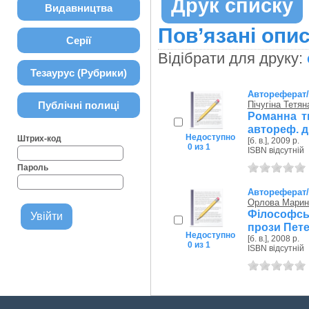
Друк списку
Видавництва
Пов’язані опис
Серії
Відібрати для друку:
Тезаурус (Рубрики)
Автореферат
Публічні полиці
Пічугіна Тетян
Романна т
автореф. ди
Недоступно
Штрих-код
[б. в.], 2009 р.
0 из 1
ISBN відсутній
Пароль
Автореферат
Орлова Марин
Філософс
прози Петер
Недоступно
[б. в.], 2008 р.
0 из 1
ISBN відсутній