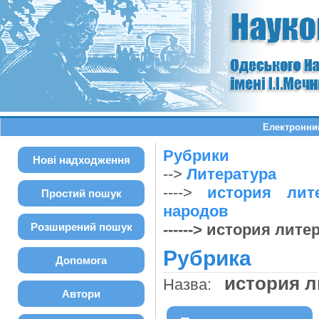
Електронний
Рубрики
Нові надходження
-->
Литература
---->
история лит
Простий пошук
народов
Розширений пошук
------> история лит
Рубрика
Допомога
история 
Назва:
Автори