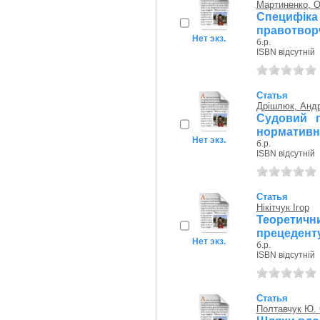
Мартиненко, О
Специфік
правотворч
Нет экз.
б.р.
ISBN відсутній
Статья
Дрішлюк, Андр
Судовий п
нормативні
Нет экз.
б.р.
ISBN відсутній
Статья
Нікітчук Ігор
Теоретич
прецеденту
Нет экз.
б.р.
ISBN відсутній
Статья
Полтавчук Ю. 