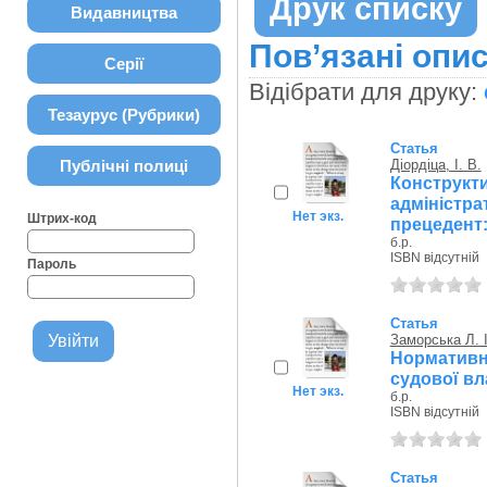
Друк списку
Видавництва
Пов’язані опис
Серії
Відібрати для друку:
Тезаурус (Рубрики)
Статья
Публічні полиці
Діордіца, І. В.
Констру
адміні
Нет экз.
Штрих-код
прецедент:н
б.р.
ISBN відсутній
Пароль
Статья
Заморська Л. І
Норматив
судової вл
Нет экз.
б.р.
ISBN відсутній
Статья