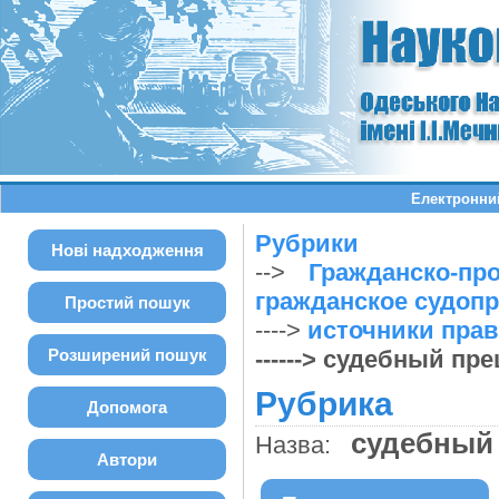
Електронний
Рубрики
Нові надходження
-->
Гражданско-пр
гражданское судоп
Простий пошук
---->
источники прав
Розширений пошук
------> судебный пр
Рубрика
Допомога
судебный
Назва:
Автори