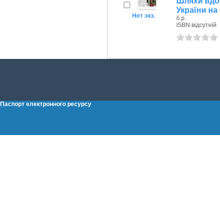
Шляхи вдо
України на
Нет экз.
б.р.
ISBN відсутній
Паспорт електронного ресурсу